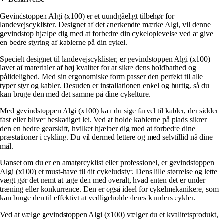
Gevindstoppen Algi (x100) er et uundgåeligt tilbehør for
landevejscyklister. Designet af det anerkendte mærke Algi, vil denne
gevindstop hjælpe dig med at forbedre din cykeloplevelse ved at give
en bedre styring af kablerne på din cykel.
Specielt designet til landevejscyklister, er gevindstoppen Algi (x100)
lavet af materialer af høj kvalitet for at sikre dens holdbarhed og
pålidelighed. Med sin ergonomiske form passer den perfekt til alle
typer styr og kabler. Desuden er installationen enkel og hurtig, så du
kan bruge den med det samme på dine cykelture.
Med gevindstoppen Algi (x100) kan du sige farvel til kabler, der sidder
fast eller bliver beskadiget let. Ved at holde kablerne på plads sikrer
den en bedre gearskift, hvilket hjælper dig med at forbedre dine
præstationer i cykling. Du vil dermed lettere og med selvtillid nå dine
mål.
Uanset om du er en amatørcyklist eller professionel, er gevindstoppen
Algi (x100) et must-have til dit cykeludstyr. Dens lille størrelse og lette
vægt gør det nemt at tage den med overalt, hvad enten det er under
træning eller konkurrence. Den er også ideel for cykelmekanikere, som
kan bruge den til effektivt at vedligeholde deres kunders cykler.
Ved at vælge gevindstoppen Algi (x100) vælger du et kvalitetsprodukt,