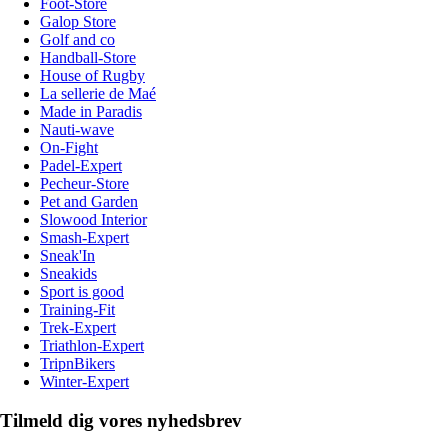
Foot-Store
Galop Store
Golf and co
Handball-Store
House of Rugby
La sellerie de Maé
Made in Paradis
Nauti-wave
On-Fight
Padel-Expert
Pecheur-Store
Pet and Garden
Slowood Interior
Smash-Expert
Sneak'In
Sneakids
Sport is good
Training-Fit
Trek-Expert
Triathlon-Expert
TripnBikers
Winter-Expert
Tilmeld dig vores nyhedsbrev