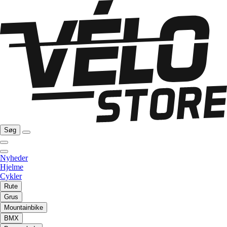
Søg
Nyheder
Hjelme
Cykler
Rute
Grus
Mountainbike
BMX