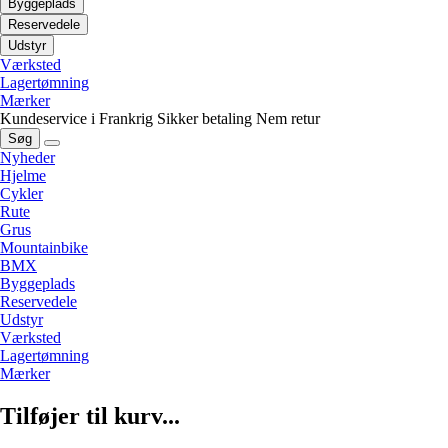
Byggeplads
Reservedele
Udstyr
Værksted
Lagertømning
Mærker
Kundeservice i Frankrig
Sikker betaling
Nem retur
Søg
Nyheder
Hjelme
Cykler
Rute
Grus
Mountainbike
BMX
Byggeplads
Reservedele
Udstyr
Værksted
Lagertømning
Mærker
Tilføjer til kurv...