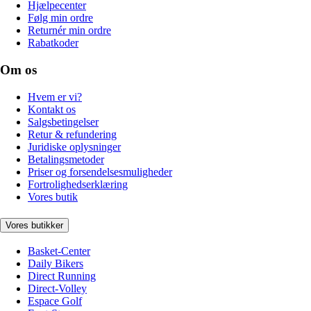
Hjælpecenter
Følg min ordre
Returnér min ordre
Rabatkoder
Om os
Hvem er vi?
Kontakt os
Salgsbetingelser
Retur & refundering
Juridiske oplysninger
Betalingsmetoder
Priser og forsendelsesmuligheder
Fortrolighedserklæring
Vores butik
Vores butikker
Basket-Center
Daily Bikers
Direct Running
Direct-Volley
Espace Golf