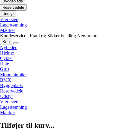
Byggeplads
Reservedele
Udstyr
Værksted
Lagertømning
Mærker
Kundeservice i Frankrig
Sikker betaling
Nem retur
Søg
Nyheder
Hjelme
Cykler
Rute
Grus
Mountainbike
BMX
Byggeplads
Reservedele
Udstyr
Værksted
Lagertømning
Mærker
Tilføjer til kurv...