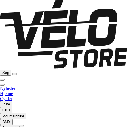
Søg
Nyheder
Hjelme
Cykler
Rute
Grus
Mountainbike
BMX