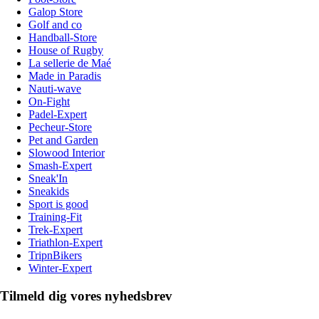
Galop Store
Golf and co
Handball-Store
House of Rugby
La sellerie de Maé
Made in Paradis
Nauti-wave
On-Fight
Padel-Expert
Pecheur-Store
Pet and Garden
Slowood Interior
Smash-Expert
Sneak'In
Sneakids
Sport is good
Training-Fit
Trek-Expert
Triathlon-Expert
TripnBikers
Winter-Expert
Tilmeld dig vores nyhedsbrev