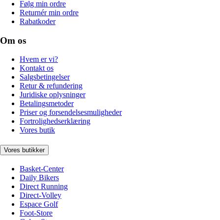
Følg min ordre
Returnér min ordre
Rabatkoder
Om os
Hvem er vi?
Kontakt os
Salgsbetingelser
Retur & refundering
Juridiske oplysninger
Betalingsmetoder
Priser og forsendelsesmuligheder
Fortrolighedserklæring
Vores butik
Vores butikker
Basket-Center
Daily Bikers
Direct Running
Direct-Volley
Espace Golf
Foot-Store