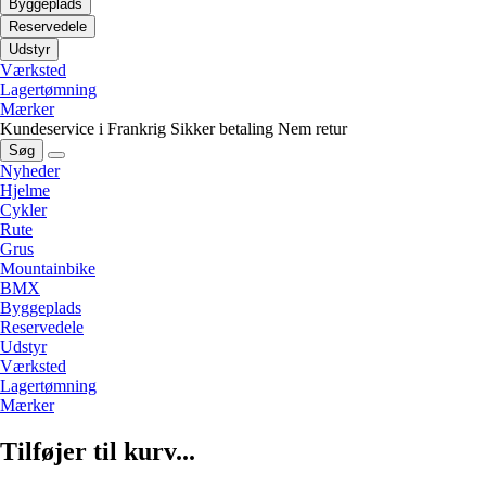
Byggeplads
Reservedele
Udstyr
Værksted
Lagertømning
Mærker
Kundeservice i Frankrig
Sikker betaling
Nem retur
Søg
Nyheder
Hjelme
Cykler
Rute
Grus
Mountainbike
BMX
Byggeplads
Reservedele
Udstyr
Værksted
Lagertømning
Mærker
Tilføjer til kurv...