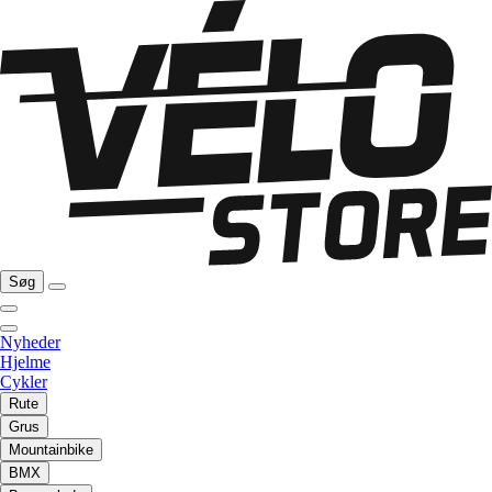
Søg
Nyheder
Hjelme
Cykler
Rute
Grus
Mountainbike
BMX