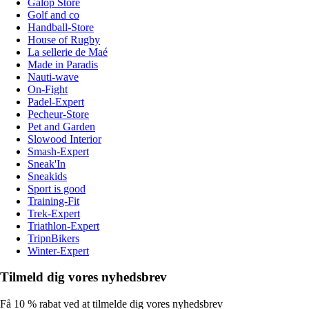
Galop Store
Golf and co
Handball-Store
House of Rugby
La sellerie de Maé
Made in Paradis
Nauti-wave
On-Fight
Padel-Expert
Pecheur-Store
Pet and Garden
Slowood Interior
Smash-Expert
Sneak'In
Sneakids
Sport is good
Training-Fit
Trek-Expert
Triathlon-Expert
TripnBikers
Winter-Expert
Tilmeld dig vores nyhedsbrev
Få 10 % rabat ved at tilmelde dig vores nyhedsbrev