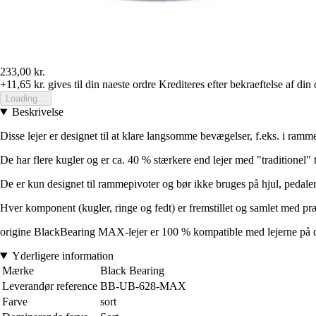
233,00 kr.
+11,65 kr.
gives til din naeste ordre
Krediteres efter bekraeftelse af din 
Loading...
Beskrivelse
Disse lejer er designet til at klare langsomme bevægelser, f.eks. i ramm
De har flere kugler og er ca. 40 % stærkere end lejer med "traditionel" 
De er kun designet til rammepivoter og bør ikke bruges på hjul, pedaler,
Hver komponent (kugler, ringe og fedt) er fremstillet og samlet med pr
origine BlackBearing MAX-lejer er 100 % kompatible med lejerne på d
Yderligere information
Mærke
Black Bearing
Leverandør reference
BB-UB-628-MAX
Farve
sort