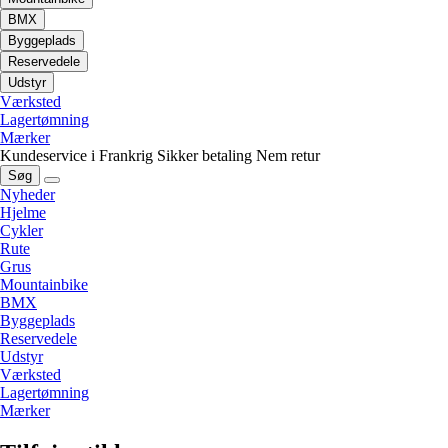
BMX
Byggeplads
Reservedele
Udstyr
Værksted
Lagertømning
Mærker
Kundeservice i Frankrig
Sikker betaling
Nem retur
Søg
Nyheder
Hjelme
Cykler
Rute
Grus
Mountainbike
BMX
Byggeplads
Reservedele
Udstyr
Værksted
Lagertømning
Mærker