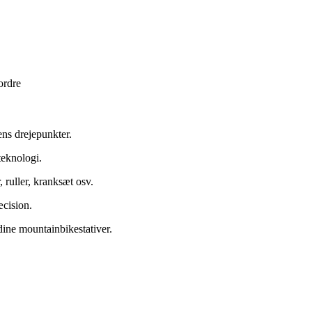
ordre
ens drejepunkter.
teknologi.
 ruller, kranksæt osv.
æcision.
ine mountainbikestativer.