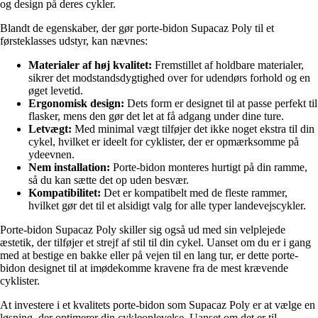
og design på deres cykler.
Blandt de egenskaber, der gør porte-bidon Supacaz Poly til et
førsteklasses udstyr, kan nævnes:
Materialer af høj kvalitet:
Fremstillet af holdbare materialer,
sikrer det modstandsdygtighed over for udendørs forhold og en
øget levetid.
Ergonomisk design:
Dets form er designet til at passe perfekt til
flasker, mens den gør det let at få adgang under dine ture.
Letvægt:
Med minimal vægt tilføjer det ikke noget ekstra til din
cykel, hvilket er ideelt for cyklister, der er opmærksomme på
ydeevnen.
Nem installation:
Porte-bidon monteres hurtigt på din ramme,
så du kan sætte det op uden besvær.
Kompatibilitet:
Det er kompatibelt med de fleste rammer,
hvilket gør det til et alsidigt valg for alle typer landevejscykler.
Porte-bidon Supacaz Poly skiller sig også ud med sin velplejede
æstetik, der tilføjer et strejf af stil til din cykel. Uanset om du er i gang
med at bestige en bakke eller på vejen til en lang tur, er dette porte-
bidon designet til at imødekomme kravene fra de mest krævende
cyklister.
At investere i et kvalitets porte-bidon som Supacaz Poly er at vælge en
løsning, der optimerer din cykleoplevelse. Uanset om det er til