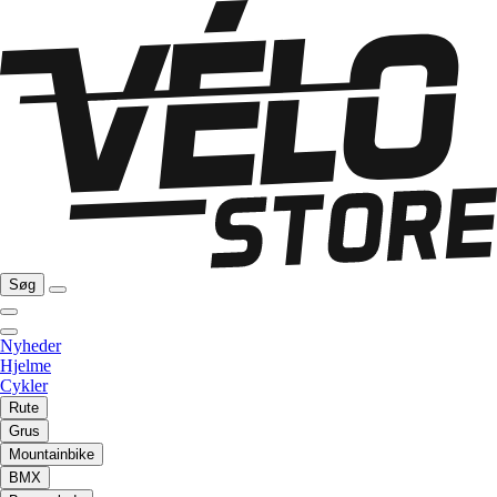
Søg
Nyheder
Hjelme
Cykler
Rute
Grus
Mountainbike
BMX