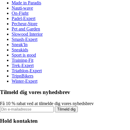
Made in Paradis
Nauti-wave
On-Fight
Padel-Expert
Pecheur-Store
Pet and Garden
Slowood Interior
Smash-Expert
Sneak'In
Sneakids
Sport is good
Training-Fit
Trek-Expert
Triathlon-Expert
TripnBikers
Winter-Expert
Tilmeld dig vores nyhedsbrev
Få 10 % rabat ved at tilmelde dig vores nyhedsbrev
Tilmeld dig
Hold kontakten