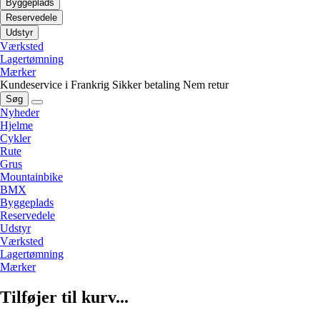
Byggeplads
Reservedele
Udstyr
Værksted
Lagertømning
Mærker
Kundeservice i Frankrig
Sikker betaling
Nem retur
Søg
Nyheder
Hjelme
Cykler
Rute
Grus
Mountainbike
BMX
Byggeplads
Reservedele
Udstyr
Værksted
Lagertømning
Mærker
Tilføjer til kurv...