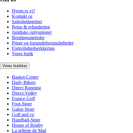
Hvem er vi?
Kontakt os
Salgsbetingelser
Retur & refundering
Juridiske oplysninger
Betalingsmetoder
Priser og forsendelsesmuligheder
Fortrolighedserklæring
Vores butik
Vores butikker
Basket-Center
Daily Bikers
Direct Running
Direct-Volley
Espace Golf
Foot-Store
Galop Store
Golf and co
Handball-Store
House of Rugby
La sellerie de Maé