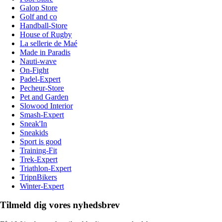
Galop Store
Golf and co
Handball-Store
House of Rugby
La sellerie de Maé
Made in Paradis
Nauti-wave
On-Fight
Padel-Expert
Pecheur-Store
Pet and Garden
Slowood Interior
Smash-Expert
Sneak'In
Sneakids
Sport is good
Training-Fit
Trek-Expert
Triathlon-Expert
TripnBikers
Winter-Expert
Tilmeld dig vores nyhedsbrev