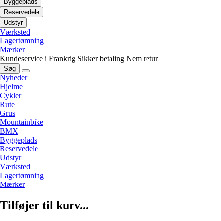
Byggeplads
Reservedele
Udstyr
Værksted
Lagertømning
Mærker
Kundeservice i Frankrig
Sikker betaling
Nem retur
Søg
Nyheder
Hjelme
Cykler
Rute
Grus
Mountainbike
BMX
Byggeplads
Reservedele
Udstyr
Værksted
Lagertømning
Mærker
Tilføjer til kurv...