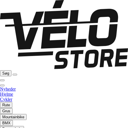
Søg
Nyheder
Hjelme
Cykler
Rute
Grus
Mountainbike
BMX