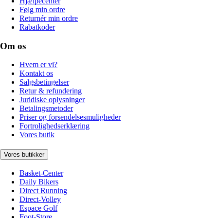
Hjælpecenter
Følg min ordre
Returnér min ordre
Rabatkoder
Om os
Hvem er vi?
Kontakt os
Salgsbetingelser
Retur & refundering
Juridiske oplysninger
Betalingsmetoder
Priser og forsendelsesmuligheder
Fortrolighedserklæring
Vores butik
Vores butikker
Basket-Center
Daily Bikers
Direct Running
Direct-Volley
Espace Golf
Foot-Store