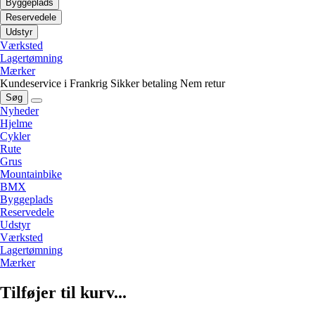
Byggeplads
Reservedele
Udstyr
Værksted
Lagertømning
Mærker
Kundeservice i Frankrig
Sikker betaling
Nem retur
Søg
Nyheder
Hjelme
Cykler
Rute
Grus
Mountainbike
BMX
Byggeplads
Reservedele
Udstyr
Værksted
Lagertømning
Mærker
Tilføjer til kurv...