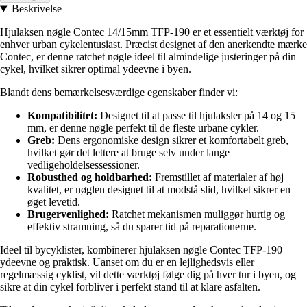
Beskrivelse
Hjulaksen nøgle Contec 14/15mm TFP-190 er et essentielt værktøj for
enhver urban cykelentusiast. Præcist designet af den anerkendte mærke
Contec, er denne ratchet nøgle ideel til almindelige justeringer på din
cykel, hvilket sikrer optimal ydeevne i byen.
Blandt dens bemærkelsesværdige egenskaber finder vi:
Kompatibilitet:
Designet til at passe til hjulaksler på 14 og 15
mm, er denne nøgle perfekt til de fleste urbane cykler.
Greb:
Dens ergonomiske design sikrer et komfortabelt greb,
hvilket gør det lettere at bruge selv under lange
vedligeholdelsessessioner.
Robusthed og holdbarhed:
Fremstillet af materialer af høj
kvalitet, er nøglen designet til at modstå slid, hvilket sikrer en
øget levetid.
Brugervenlighed:
Ratchet mekanismen muliggør hurtig og
effektiv stramning, så du sparer tid på reparationerne.
Ideel til bycyklister, kombinerer hjulaksen nøgle Contec TFP-190
ydeevne og praktisk. Uanset om du er en lejlighedsvis eller
regelmæssig cyklist, vil dette værktøj følge dig på hver tur i byen, og
sikre at din cykel forbliver i perfekt stand til at klare asfalten.