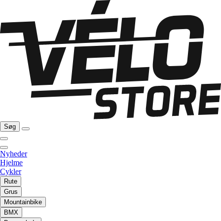
Søg
Nyheder
Hjelme
Cykler
Rute
Grus
Mountainbike
BMX