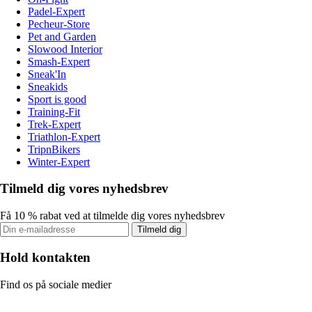
Padel-Expert
Pecheur-Store
Pet and Garden
Slowood Interior
Smash-Expert
Sneak'In
Sneakids
Sport is good
Training-Fit
Trek-Expert
Triathlon-Expert
TripnBikers
Winter-Expert
Tilmeld dig vores nyhedsbrev
Få 10 % rabat ved at tilmelde dig vores nyhedsbrev
Tilmeld dig
Hold kontakten
Find os på sociale medier