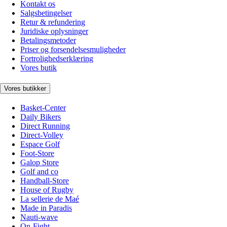
Kontakt os
Salgsbetingelser
Retur & refundering
Juridiske oplysninger
Betalingsmetoder
Priser og forsendelsesmuligheder
Fortrolighedserklæring
Vores butik
Vores butikker
Basket-Center
Daily Bikers
Direct Running
Direct-Volley
Espace Golf
Foot-Store
Galop Store
Golf and co
Handball-Store
House of Rugby
La sellerie de Maé
Made in Paradis
Nauti-wave
On-Fight