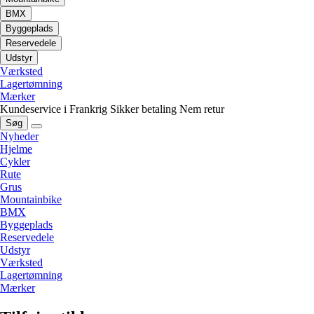
BMX
Byggeplads
Reservedele
Udstyr
Værksted
Lagertømning
Mærker
Kundeservice i Frankrig
Sikker betaling
Nem retur
Søg
Nyheder
Hjelme
Cykler
Rute
Grus
Mountainbike
BMX
Byggeplads
Reservedele
Udstyr
Værksted
Lagertømning
Mærker