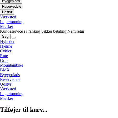
Byggeplads
Reservedele
Udstyr
Værksted
Lagertømning
Mærker
Kundeservice i Frankrig
Sikker betaling
Nem retur
Søg
Nyheder
Hjelme
Cykler
Rute
Grus
Mountainbike
BMX
Byggeplads
Reservedele
Udstyr
Værksted
Lagertømning
Mærker
Tilføjer til kurv...