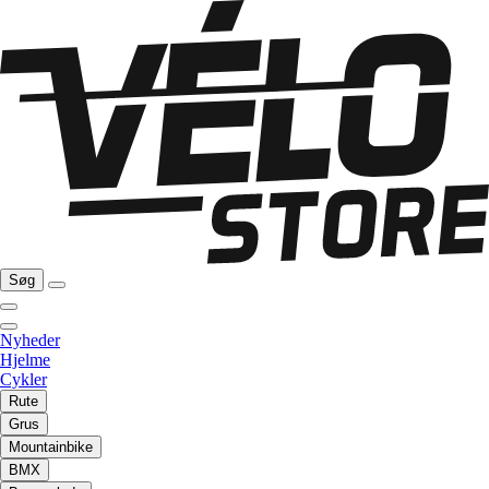
Søg
Nyheder
Hjelme
Cykler
Rute
Grus
Mountainbike
BMX