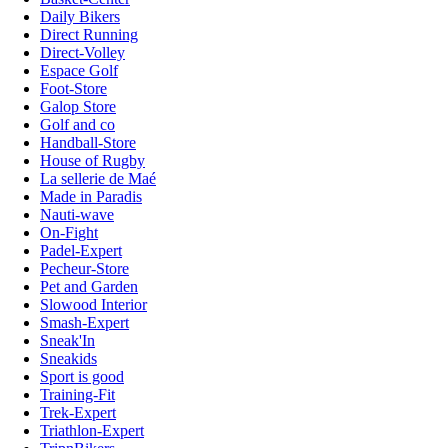
Daily Bikers
Direct Running
Direct-Volley
Espace Golf
Foot-Store
Galop Store
Golf and co
Handball-Store
House of Rugby
La sellerie de Maé
Made in Paradis
Nauti-wave
On-Fight
Padel-Expert
Pecheur-Store
Pet and Garden
Slowood Interior
Smash-Expert
Sneak'In
Sneakids
Sport is good
Training-Fit
Trek-Expert
Triathlon-Expert