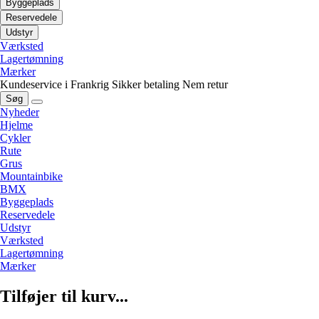
Byggeplads
Reservedele
Udstyr
Værksted
Lagertømning
Mærker
Kundeservice i Frankrig
Sikker betaling
Nem retur
Søg
Nyheder
Hjelme
Cykler
Rute
Grus
Mountainbike
BMX
Byggeplads
Reservedele
Udstyr
Værksted
Lagertømning
Mærker
Tilføjer til kurv...