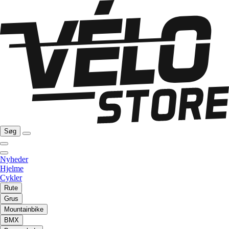
Søg
Nyheder
Hjelme
Cykler
Rute
Grus
Mountainbike
BMX