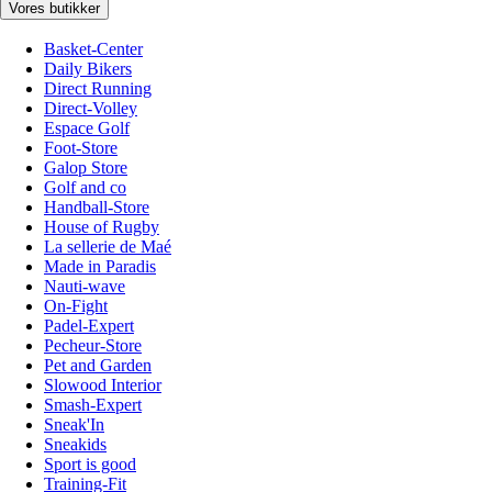
Vores butikker
Basket-Center
Daily Bikers
Direct Running
Direct-Volley
Espace Golf
Foot-Store
Galop Store
Golf and co
Handball-Store
House of Rugby
La sellerie de Maé
Made in Paradis
Nauti-wave
On-Fight
Padel-Expert
Pecheur-Store
Pet and Garden
Slowood Interior
Smash-Expert
Sneak'In
Sneakids
Sport is good
Training-Fit