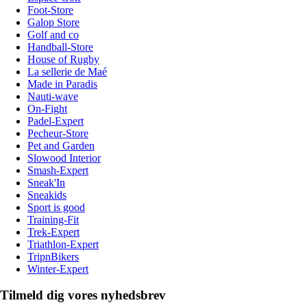
Foot-Store
Galop Store
Golf and co
Handball-Store
House of Rugby
La sellerie de Maé
Made in Paradis
Nauti-wave
On-Fight
Padel-Expert
Pecheur-Store
Pet and Garden
Slowood Interior
Smash-Expert
Sneak'In
Sneakids
Sport is good
Training-Fit
Trek-Expert
Triathlon-Expert
TripnBikers
Winter-Expert
Tilmeld dig vores nyhedsbrev