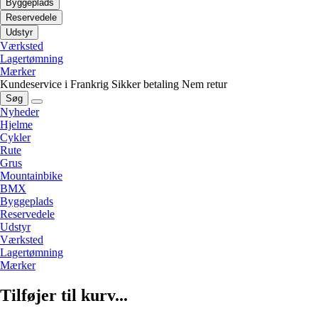
Byggeplads
Reservedele
Udstyr
Værksted
Lagertømning
Mærker
Kundeservice i Frankrig
Sikker betaling
Nem retur
Søg
Nyheder
Hjelme
Cykler
Rute
Grus
Mountainbike
BMX
Byggeplads
Reservedele
Udstyr
Værksted
Lagertømning
Mærker
Tilføjer til kurv...