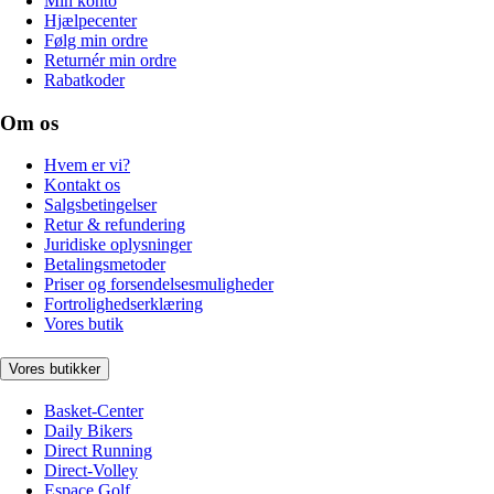
Min konto
Hjælpecenter
Følg min ordre
Returnér min ordre
Rabatkoder
Om os
Hvem er vi?
Kontakt os
Salgsbetingelser
Retur & refundering
Juridiske oplysninger
Betalingsmetoder
Priser og forsendelsesmuligheder
Fortrolighedserklæring
Vores butik
Vores butikker
Basket-Center
Daily Bikers
Direct Running
Direct-Volley
Espace Golf