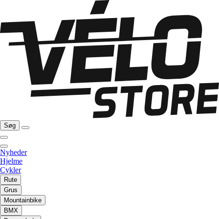
Søg
Nyheder
Hjelme
Cykler
Rute
Grus
Mountainbike
BMX