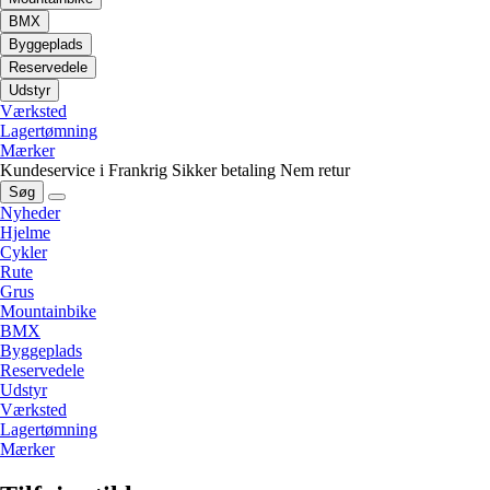
BMX
Byggeplads
Reservedele
Udstyr
Værksted
Lagertømning
Mærker
Kundeservice i Frankrig
Sikker betaling
Nem retur
Søg
Nyheder
Hjelme
Cykler
Rute
Grus
Mountainbike
BMX
Byggeplads
Reservedele
Udstyr
Værksted
Lagertømning
Mærker