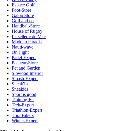
Espace Golf
Foot-Store
Galop Store
Golf and co
Handball-Store
House of Rugby
La sellerie de Maé
Made in Paradis
Nauti-wave
On-Fight
Padel-Expert
Pecheur-Store
Pet and Garden
Slowood Interior
Smash-Expert
Sneak'In
Sneakids
Sport is good
Training-Fit
Trek-Expert
Triathlon-Expert
TripnBikers
Winter-Expert