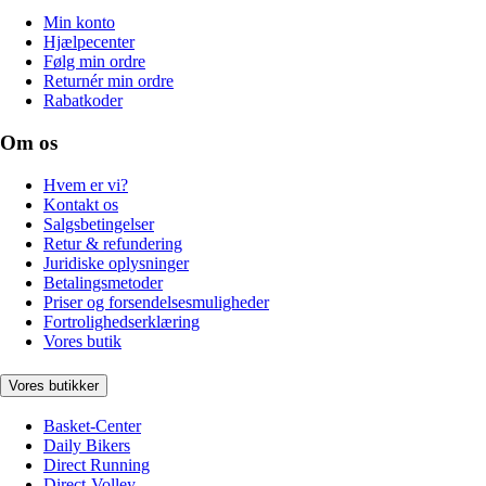
Min konto
Hjælpecenter
Følg min ordre
Returnér min ordre
Rabatkoder
Om os
Hvem er vi?
Kontakt os
Salgsbetingelser
Retur & refundering
Juridiske oplysninger
Betalingsmetoder
Priser og forsendelsesmuligheder
Fortrolighedserklæring
Vores butik
Vores butikker
Basket-Center
Daily Bikers
Direct Running
Direct-Volley