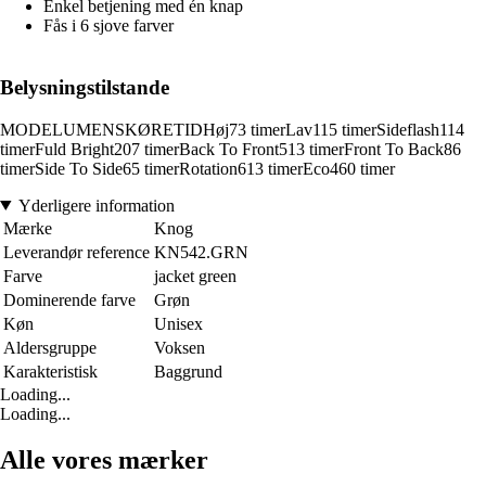
Enkel betjening med én knap
Fås i 6 sjove farver
Belysningstilstande
MODELUMENSKØRETIDHøj73 timerLav115 timerSideflash114
timerFuld Bright207 timerBack To Front513 timerFront To Back86
timerSide To Side65 timerRotation613 timerEco460 timer
Yderligere information
Mærke
Knog
Leverandør reference
KN542.GRN
Farve
jacket green
Dominerende farve
Grøn
Køn
Unisex
Aldersgruppe
Voksen
Karakteristisk
Baggrund
Loading...
Loading...
Alle vores mærker