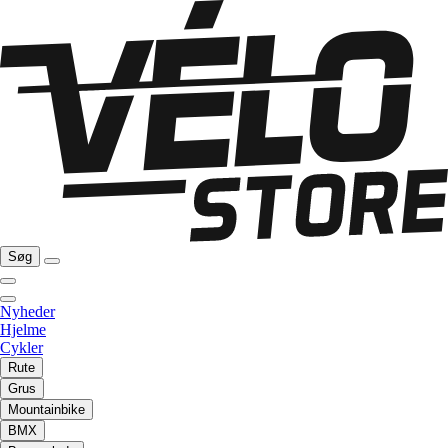
Søg
Nyheder
Hjelme
Cykler
Rute
Grus
Mountainbike
BMX