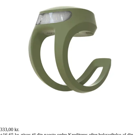
333,00 kr.
+16,65 kr.
gives til din naeste ordre
Krediteres efter bekraeftelse af din