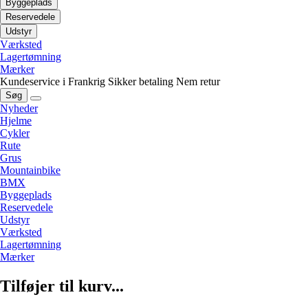
Byggeplads
Reservedele
Udstyr
Værksted
Lagertømning
Mærker
Kundeservice i Frankrig
Sikker betaling
Nem retur
Søg
Nyheder
Hjelme
Cykler
Rute
Grus
Mountainbike
BMX
Byggeplads
Reservedele
Udstyr
Værksted
Lagertømning
Mærker
Tilføjer til kurv...