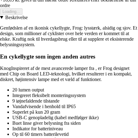
ordre
Loading...
Beskrivelse
Genfødslen af en ikonisk cykellygte, Frog: lysstærk, alsidig og sjov. Et
design, som millioner af cyklister over hele verden er kommet til at
elske. Kraftig nok til hverdagsbrug eller til at supplere et eksisterende
belysningssystem.
En cykellygte som ingen anden autres
KnogInspireret af de mest avancerede lamper fra , er Frog designet
med Chip on Board LED-teknologi, hvilket resulterer i en kompakt,
diskret, højintensiv lampe med et væld af funktioner.
20 lumen output
Integreret fleksibelt monteringssystem
9 iøjnefaldende tilstande
Vandafvisende i henhold til IP65
Superlet på kun 20 gram
USB-C genopladelig (kabel medfølger ikke)
Buet linse giver belysning fra siden
Indikator for batteriniveau
Op til 60 timers batterilevetid