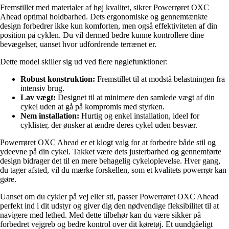
Fremstillet med materialer af høj kvalitet, sikrer Powerrøret OXC
Ahead optimal holdbarhed. Dets ergonomiske og gennemtænkte
design forbedrer ikke kun komforten, men også effektiviteten af din
position på cyklen. Du vil dermed bedre kunne kontrollere dine
bevægelser, uanset hvor udfordrende terrænet er.
Dette model skiller sig ud ved flere nøglefunktioner:
Robust konstruktion:
Fremstillet til at modstå belastningen fra
intensiv brug.
Lav vægt:
Designet til at minimere den samlede vægt af din
cykel uden at gå på kompromis med styrken.
Nem installation:
Hurtig og enkel installation, ideel for
cyklister, der ønsker at ændre deres cykel uden besvær.
Powerrøret OXC Ahead er et klogt valg for at forbedre både stil og
ydeevne på din cykel. Takket være dets justerbarhed og gennemførte
design bidrager det til en mere behagelig cykeloplevelse. Hver gang,
du tager afsted, vil du mærke forskellen, som et kvalitets powerrør kan
gøre.
Uanset om du cykler på vej eller sti, passer Powerrøret OXC Ahead
perfekt ind i dit udstyr og giver dig den nødvendige fleksibilitet til at
navigere med lethed. Med dette tilbehør kan du være sikker på
forbedret vejgreb og bedre kontrol over dit køretøj. Et uundgåeligt