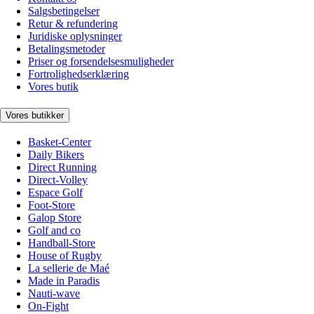
Salgsbetingelser
Retur & refundering
Juridiske oplysninger
Betalingsmetoder
Priser og forsendelsesmuligheder
Fortrolighedserklæring
Vores butik
Vores butikker
Basket-Center
Daily Bikers
Direct Running
Direct-Volley
Espace Golf
Foot-Store
Galop Store
Golf and co
Handball-Store
House of Rugby
La sellerie de Maé
Made in Paradis
Nauti-wave
On-Fight