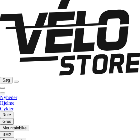
Søg
Nyheder
Hjelme
Cykler
Rute
Grus
Mountainbike
BMX