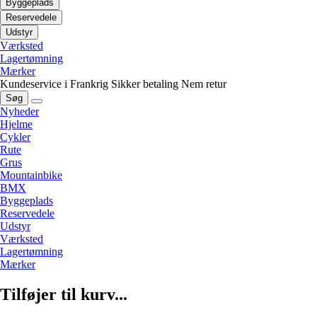
Byggeplads
Reservedele
Udstyr
Værksted
Lagertømning
Mærker
Kundeservice i Frankrig
Sikker betaling
Nem retur
Søg
Nyheder
Hjelme
Cykler
Rute
Grus
Mountainbike
BMX
Byggeplads
Reservedele
Udstyr
Værksted
Lagertømning
Mærker
Tilføjer til kurv...