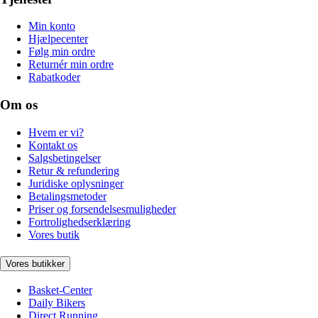
Min konto
Hjælpecenter
Følg min ordre
Returnér min ordre
Rabatkoder
Om os
Hvem er vi?
Kontakt os
Salgsbetingelser
Retur & refundering
Juridiske oplysninger
Betalingsmetoder
Priser og forsendelsesmuligheder
Fortrolighedserklæring
Vores butik
Vores butikker
Basket-Center
Daily Bikers
Direct Running