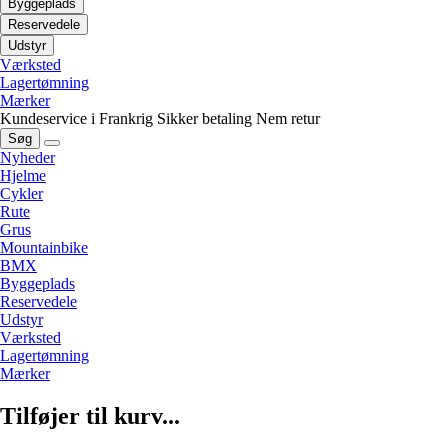
Byggeplads
Reservedele
Udstyr
Værksted
Lagertømning
Mærker
Kundeservice i Frankrig
Sikker betaling
Nem retur
Søg
Nyheder
Hjelme
Cykler
Rute
Grus
Mountainbike
BMX
Byggeplads
Reservedele
Udstyr
Værksted
Lagertømning
Mærker
Tilføjer til kurv...