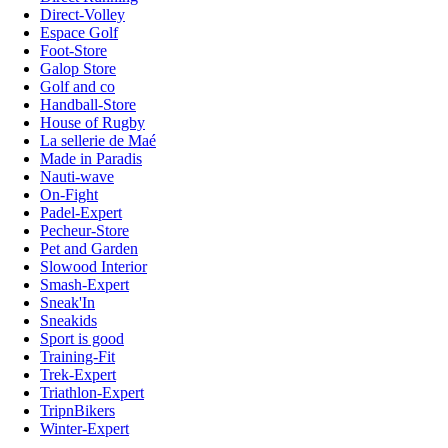
Direct-Volley
Espace Golf
Foot-Store
Galop Store
Golf and co
Handball-Store
House of Rugby
La sellerie de Maé
Made in Paradis
Nauti-wave
On-Fight
Padel-Expert
Pecheur-Store
Pet and Garden
Slowood Interior
Smash-Expert
Sneak'In
Sneakids
Sport is good
Training-Fit
Trek-Expert
Triathlon-Expert
TripnBikers
Winter-Expert