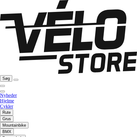
Søg
Nyheder
Hjelme
Cykler
Rute
Grus
Mountainbike
BMX