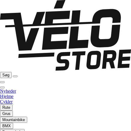
Søg
Nyheder
Hjelme
Cykler
Rute
Grus
Mountainbike
BMX