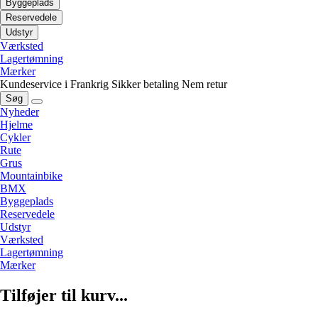
Byggeplads
Reservedele
Udstyr
Værksted
Lagertømning
Mærker
Kundeservice i Frankrig
Sikker betaling
Nem retur
Søg
Nyheder
Hjelme
Cykler
Rute
Grus
Mountainbike
BMX
Byggeplads
Reservedele
Udstyr
Værksted
Lagertømning
Mærker
Tilføjer til kurv...