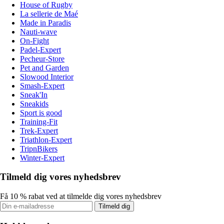
House of Rugby
La sellerie de Maé
Made in Paradis
Nauti-wave
On-Fight
Padel-Expert
Pecheur-Store
Pet and Garden
Slowood Interior
Smash-Expert
Sneak'In
Sneakids
Sport is good
Training-Fit
Trek-Expert
Triathlon-Expert
TripnBikers
Winter-Expert
Tilmeld dig vores nyhedsbrev
Få 10 % rabat ved at tilmelde dig vores nyhedsbrev
Tilmeld dig