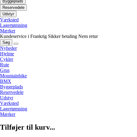
Byggeplads
Reservedele
Udstyr
Værksted
Lagertømning
Mærker
Kundeservice i Frankrig
Sikker betaling
Nem retur
Søg
Nyheder
Hjelme
Cykler
Rute
Grus
Mountainbike
BMX
Byggeplads
Reservedele
Udstyr
Værksted
Lagertømning
Mærker
Tilføjer til kurv...