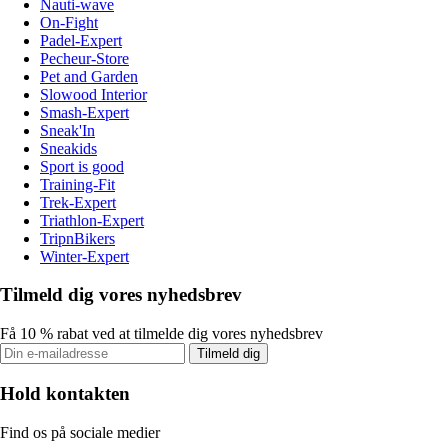
Nauti-wave
On-Fight
Padel-Expert
Pecheur-Store
Pet and Garden
Slowood Interior
Smash-Expert
Sneak'In
Sneakids
Sport is good
Training-Fit
Trek-Expert
Triathlon-Expert
TripnBikers
Winter-Expert
Tilmeld dig vores nyhedsbrev
Få 10 % rabat ved at tilmelde dig vores nyhedsbrev
Tilmeld dig
Hold kontakten
Find os på sociale medier