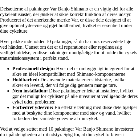
Delsætterne af pakninger Var Banjo Shimano er en vigtig del for alle
cykelentusiaster, der ønsker at sikre korrekt funktion af deres udstyr.
Produceret af det anerkendte mærke Var, er disse dele designet til at
give optimal ydeevne og øget holdbarhed, hvilket er essentielt under
dine cykelture.
Hver pakke indeholder 10 pakninger, så du har nok reservedele lige
ved hånden. Uanset om det er til reparationer eller regelmæssig
vedligeholdelse, er disse pakninger uundgåelige for at holde din cykels
transmissionssystem i perfekt stand.
Professionelt design:
Hver del er omhyggeligt integreret for at
sikre en ideel kompatibilitet med Shimano-komponenterne.
Holdbarhed:
De anvendte materialer er slidstærke, hvilket
sikrer en levetid, der vil følge dig gennem mange ture.
Nem installation:
Disse pakninger er lette at installere, hvilket
gør det muligt for cyklister på alle niveauer at vedligeholde deres
cykel uden problemer.
Forbedret ydeevne:
En effektiv tætning med disse dele hjælper
med at beskytte dine komponenter mod støv og vand, hvilket
forbedrer den samlede ydeevne af din cykel.
Ved at vælge sættet med 10 pakninger Var Banjo Shimano investerer
du i pålideligheden af dit udstyr. Sørg for, at din cykel forbliver i