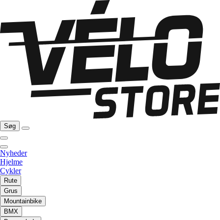
Søg
Nyheder
Hjelme
Cykler
Rute
Grus
Mountainbike
BMX