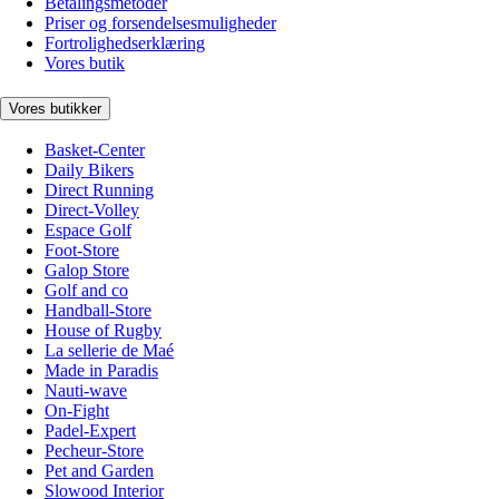
Betalingsmetoder
Priser og forsendelsesmuligheder
Fortrolighedserklæring
Vores butik
Vores butikker
Basket-Center
Daily Bikers
Direct Running
Direct-Volley
Espace Golf
Foot-Store
Galop Store
Golf and co
Handball-Store
House of Rugby
La sellerie de Maé
Made in Paradis
Nauti-wave
On-Fight
Padel-Expert
Pecheur-Store
Pet and Garden
Slowood Interior