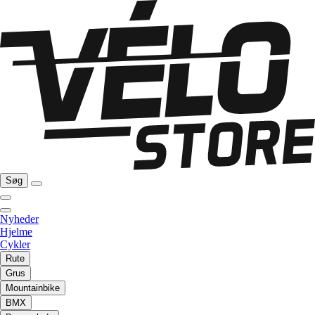
Søg
Nyheder
Hjelme
Cykler
Rute
Grus
Mountainbike
BMX