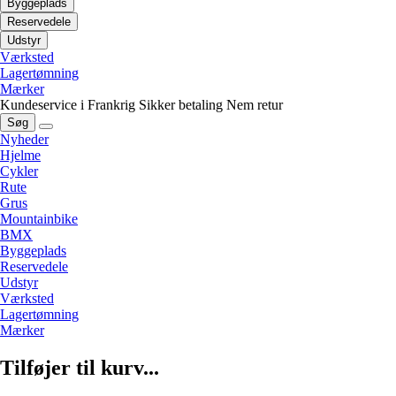
Byggeplads
Reservedele
Udstyr
Værksted
Lagertømning
Mærker
Kundeservice i Frankrig
Sikker betaling
Nem retur
Søg
Nyheder
Hjelme
Cykler
Rute
Grus
Mountainbike
BMX
Byggeplads
Reservedele
Udstyr
Værksted
Lagertømning
Mærker
Tilføjer til kurv...