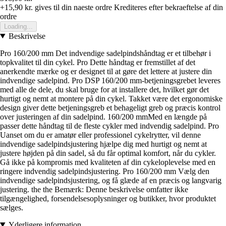
+15,90 kr.
gives til din naeste ordre
Krediteres efter bekraeftelse af din
ordre
Loading...
Beskrivelse
Pro 160/200 mm Det indvendige sadelpindshåndtag er et tilbehør i
topkvalitet til din cykel. Pro Dette håndtag er fremstillet af det
anerkendte mærke og er designet til at gøre det lettere at justere din
indvendige sadelpind. Pro DSP 160/200 mm-betjeningsgrebet leveres
med alle de dele, du skal bruge for at installere det, hvilket gør det
hurtigt og nemt at montere på din cykel. Takket være det ergonomiske
design giver dette betjeningsgreb et behageligt greb og præcis kontrol
over justeringen af din sadelpind. 160/200 mmMed en længde på
passer dette håndtag til de fleste cykler med indvendig sadelpind. Pro
Uanset om du er amatør eller professionel cykelrytter, vil denne
indvendige sadelpindsjustering hjælpe dig med hurtigt og nemt at
justere højden på din sadel, så du får optimal komfort, når du cykler.
Gå ikke på kompromis med kvaliteten af din cykeloplevelse med en
ringere indvendig sadelpindsjustering. Pro 160/200 mm Vælg den
indvendige sadelpindsjustering, og få glæde af en præcis og langvarig
justering. the the Bemærk: Denne beskrivelse omfatter ikke
tilgængelighed, forsendelsesoplysninger og butikker, hvor produktet
sælges.
Yderligere information