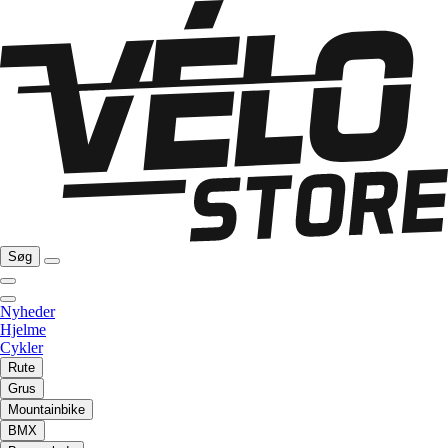
Søg
Nyheder
Hjelme
Cykler
Rute
Grus
Mountainbike
BMX