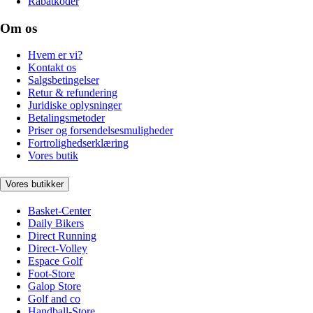
Rabatkoder
Om os
Hvem er vi?
Kontakt os
Salgsbetingelser
Retur & refundering
Juridiske oplysninger
Betalingsmetoder
Priser og forsendelsesmuligheder
Fortrolighedserklæring
Vores butik
Vores butikker
Basket-Center
Daily Bikers
Direct Running
Direct-Volley
Espace Golf
Foot-Store
Galop Store
Golf and co
Handball-Store