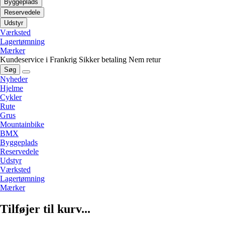
Byggeplads
Reservedele
Udstyr
Værksted
Lagertømning
Mærker
Kundeservice i Frankrig
Sikker betaling
Nem retur
Søg
Nyheder
Hjelme
Cykler
Rute
Grus
Mountainbike
BMX
Byggeplads
Reservedele
Udstyr
Værksted
Lagertømning
Mærker
Tilføjer til kurv...