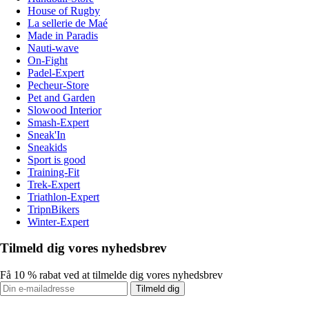
House of Rugby
La sellerie de Maé
Made in Paradis
Nauti-wave
On-Fight
Padel-Expert
Pecheur-Store
Pet and Garden
Slowood Interior
Smash-Expert
Sneak'In
Sneakids
Sport is good
Training-Fit
Trek-Expert
Triathlon-Expert
TripnBikers
Winter-Expert
Tilmeld dig vores nyhedsbrev
Få 10 % rabat ved at tilmelde dig vores nyhedsbrev
Tilmeld dig