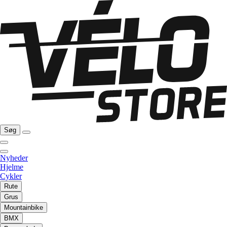
Søg
Nyheder
Hjelme
Cykler
Rute
Grus
Mountainbike
BMX