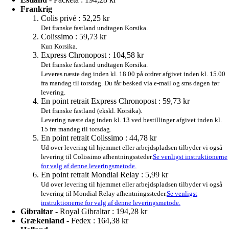
Frankrig
Colis privé :
52,25 kr
Det franske fastland undtagen Korsika.
Colissimo :
59,73 kr
Kun Korsika.
Express Chronopost :
104,58 kr
Det franske fastland undtagen Korsika.
Leveres næste dag inden kl. 18.00 på ordrer afgivet inden kl. 15.00
fra mandag til torsdag. Du får besked via e-mail og sms dagen før
levering.
En point retrait Express Chronopost :
59,73 kr
Det franske fastland (ekskl. Korsika).
Levering næste dag inden kl. 13 ved bestillinger afgivet inden kl.
15 fra mandag til torsdag.
En point retrait Colissimo :
44,78 kr
Ud over levering til hjemmet eller arbejdspladsen tilbyder vi også
levering til Colissimo afhentningssteder.
Se venligst instruktionerne
for valg af denne leveringsmetode.
En point retrait Mondial Relay :
5,99 kr
Ud over levering til hjemmet eller arbejdspladsen tilbyder vi også
levering til Mondial Relay afhentningssteder.
Se venligst
instruktionerne for valg af denne leveringsmetode.
Gibraltar
- Royal Gibraltar :
194,28 kr
Grækenland
- Fedex :
164,38 kr