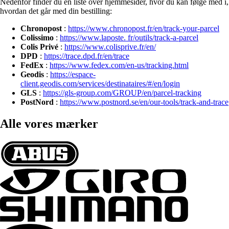
Nedenfor finder du en liste over hjemmesider, hvor du kan følge med i,
hvordan det går med din bestilling:
Chronopost
:
https://www.chronopost.fr/en/track-your-parcel
Colissimo
:
https://www.laposte. fr/outils/track-a-parcel
Colis Privé
:
https://www.colisprive.fr/en/
DPD
:
https://trace.dpd.fr/en/trace
FedEx
:
https://www.fedex.com/en-us/tracking.html
Geodis
:
https://espace-
client.geodis.com/services/destinataires/#/en/login
GLS
:
https://gls-group.com/GROUP/en/parcel-tracking
PostNord
:
https://www.postnord.se/en/our-tools/track-and-trace
Alle vores mærker