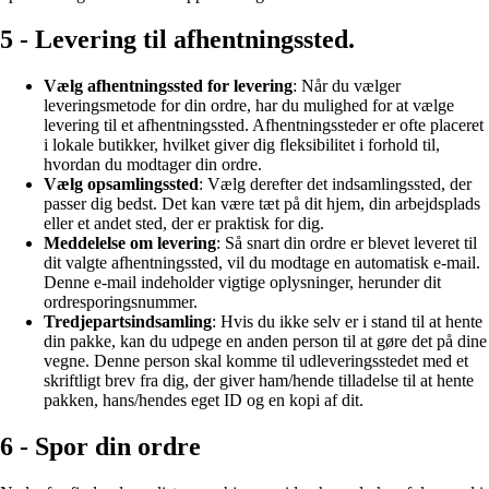
5 - Levering til afhentningssted.
Vælg afhentningssted for levering
: Når du vælger
leveringsmetode for din ordre, har du mulighed for at vælge
levering til et afhentningssted. Afhentningssteder er ofte placeret
i lokale butikker, hvilket giver dig fleksibilitet i forhold til,
hvordan du modtager din ordre.
Vælg opsamlingssted
: Vælg derefter det indsamlingssted, der
passer dig bedst. Det kan være tæt på dit hjem, din arbejdsplads
eller et andet sted, der er praktisk for dig.
Meddelelse om levering
: Så snart din ordre er blevet leveret til
dit valgte afhentningssted, vil du modtage en automatisk e-mail.
Denne e-mail indeholder vigtige oplysninger, herunder dit
ordresporingsnummer.
Tredjepartsindsamling
: Hvis du ikke selv er i stand til at hente
din pakke, kan du udpege en anden person til at gøre det på dine
vegne. Denne person skal komme til udleveringsstedet med et
skriftligt brev fra dig, der giver ham/hende tilladelse til at hente
pakken, hans/hendes eget ID og en kopi af dit.
6 - Spor din ordre