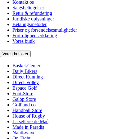
Kontakt os
Salgsbetingelser
Retur & refundering
Juridiske oplysninger
Betalingsmetoder
Priser og forsendelsesmuligheder
Fortrolighedserklæring
Vores butik
Vores butikker
Basket-Center
Daily Bikers
Direct Running
Direct-Volley
Espace Golf
Foot-Store
Galop Store
Golf and co
Handball-Store
House of Rugby
La sellerie de Maé
Made in Paradis
Nauti-wave
On-Fight