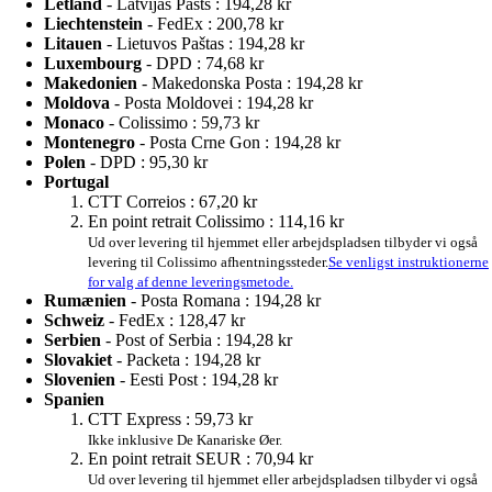
Letland
- Latvijas Pasts :
194,28 kr
Liechtenstein
- FedEx :
200,78 kr
Litauen
- Lietuvos Paštas :
194,28 kr
Luxembourg
- DPD :
74,68 kr
Makedonien
- Makedonska Posta :
194,28 kr
Moldova
- Posta Moldovei :
194,28 kr
Monaco
- Colissimo :
59,73 kr
Montenegro
- Posta Crne Gon :
194,28 kr
Polen
- DPD :
95,30 kr
Portugal
CTT Correios :
67,20 kr
En point retrait Colissimo :
114,16 kr
Ud over levering til hjemmet eller arbejdspladsen tilbyder vi også
levering til Colissimo afhentningssteder.
Se venligst instruktionerne
for valg af denne leveringsmetode.
Rumænien
- Posta Romana :
194,28 kr
Schweiz
- FedEx :
128,47 kr
Serbien
- Post of Serbia :
194,28 kr
Slovakiet
- Packeta :
194,28 kr
Slovenien
- Eesti Post :
194,28 kr
Spanien
CTT Express :
59,73 kr
Ikke inklusive De Kanariske Øer.
En point retrait SEUR :
70,94 kr
Ud over levering til hjemmet eller arbejdspladsen tilbyder vi også