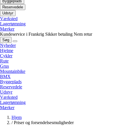
Byggeplads
Reservedele
Udstyr
Værksted
Lagertømning
Mærker
Kundeservice i Frankrig
Sikker betaling
Nem retur
Søg
Nyheder
Hjelme
Cykler
Rute
Grus
Mountainbike
BMX
Byggeplads
Reservedele
Udstyr
Værksted
Lagertømning
Mærker
Hjem
/
Priser og forsendelsesmuligheder