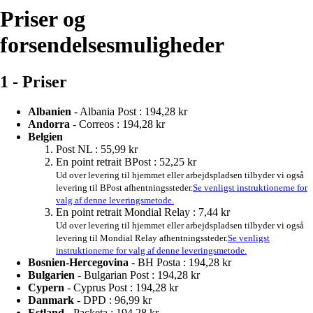
Priser og
forsendelsesmuligheder
1 - Priser
Albanien
- Albania Post :
194,28 kr
Andorra
- Correos :
194,28 kr
Belgien
Post NL :
55,99 kr
En point retrait BPost :
52,25 kr
Ud over levering til hjemmet eller arbejdspladsen tilbyder vi også
levering til BPost afhentningssteder.
Se venligst instruktionerne for
valg af denne leveringsmetode.
En point retrait Mondial Relay :
7,44 kr
Ud over levering til hjemmet eller arbejdspladsen tilbyder vi også
levering til Mondial Relay afhentningssteder.
Se venligst
instruktionerne for valg af denne leveringsmetode.
Bosnien-Hercegovina
- BH Posta :
194,28 kr
Bulgarien
- Bulgarian Post :
194,28 kr
Cypern
- Cyprus Post :
194,28 kr
Danmark
- DPD :
96,99 kr
Estland
- Packeta :
194,28 kr