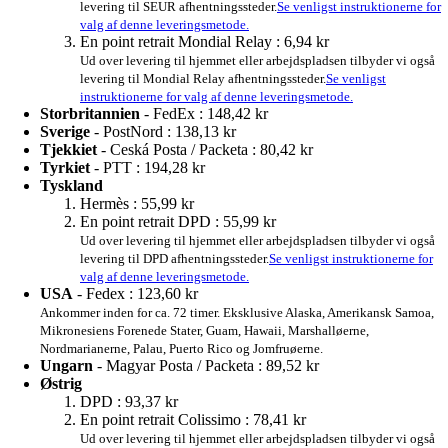
levering til SEUR afhentningssteder.
Se venligst instruktionerne for
valg af denne leveringsmetode.
En point retrait Mondial Relay :
6,94 kr
Ud over levering til hjemmet eller arbejdspladsen tilbyder vi også
levering til Mondial Relay afhentningssteder.
Se venligst
instruktionerne for valg af denne leveringsmetode.
Storbritannien
- FedEx :
148,42 kr
Sverige
- PostNord :
138,13 kr
Tjekkiet
- Ceská Posta / Packeta :
80,42 kr
Tyrkiet
- PTT :
194,28 kr
Tyskland
Hermès :
55,99 kr
En point retrait DPD :
55,99 kr
Ud over levering til hjemmet eller arbejdspladsen tilbyder vi også
levering til DPD afhentningssteder.
Se venligst instruktionerne for
valg af denne leveringsmetode.
USA
- Fedex :
123,60 kr
Ankommer inden for ca. 72 timer. Eksklusive Alaska, Amerikansk Samoa,
Mikronesiens Forenede Stater, Guam, Hawaii, Marshalløerne,
Nordmarianerne, Palau, Puerto Rico og Jomfruøerne.
Ungarn
- Magyar Posta / Packeta :
89,52 kr
Østrig
DPD :
93,37 kr
En point retrait Colissimo :
78,41 kr
Ud over levering til hjemmet eller arbejdspladsen tilbyder vi også