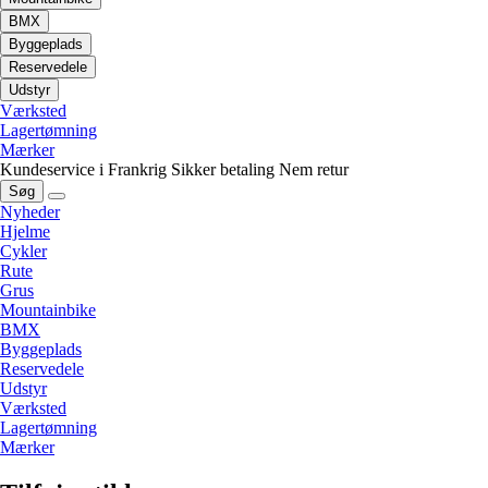
BMX
Byggeplads
Reservedele
Udstyr
Værksted
Lagertømning
Mærker
Kundeservice i Frankrig
Sikker betaling
Nem retur
Søg
Nyheder
Hjelme
Cykler
Rute
Grus
Mountainbike
BMX
Byggeplads
Reservedele
Udstyr
Værksted
Lagertømning
Mærker