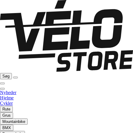
Søg
Nyheder
Hjelme
Cykler
Rute
Grus
Mountainbike
BMX