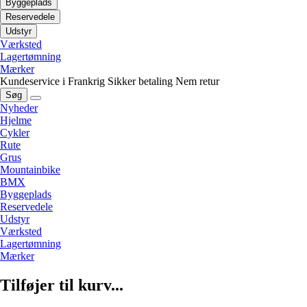
Byggeplads
Reservedele
Udstyr
Værksted
Lagertømning
Mærker
Kundeservice i Frankrig
Sikker betaling
Nem retur
Søg
Nyheder
Hjelme
Cykler
Rute
Grus
Mountainbike
BMX
Byggeplads
Reservedele
Udstyr
Værksted
Lagertømning
Mærker
Tilføjer til kurv...