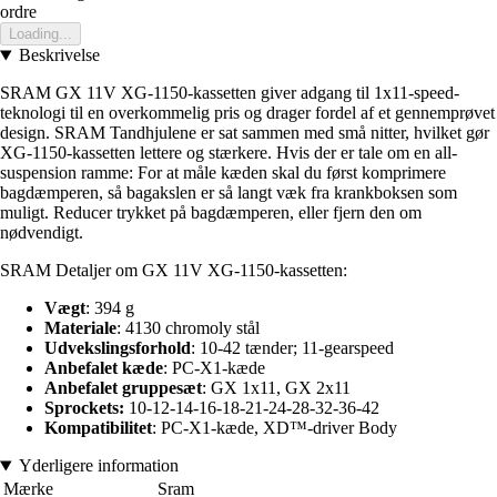
ordre
Loading...
Beskrivelse
SRAM GX 11V XG-1150-kassetten giver adgang til 1x11-speed-
teknologi til en overkommelig pris og drager fordel af et gennemprøvet
design. SRAM Tandhjulene er sat sammen med små nitter, hvilket gør
XG-1150-kassetten lettere og stærkere. Hvis der er tale om en all-
suspension ramme: For at måle kæden skal du først komprimere
bagdæmperen, så bagakslen er så langt væk fra krankboksen som
muligt. Reducer trykket på bagdæmperen, eller fjern den om
nødvendigt.
SRAM Detaljer om GX 11V XG-1150-kassetten:
Vægt
: 394 g
Materiale
: 4130 chromoly stål
Udvekslingsforhold
: 10-42 tænder; 11-gearspeed
Anbefalet kæde
: PC-X1-kæde
Anbefalet gruppesæt
: GX 1x11, GX 2x11
Sprockets:
10-12-14-16-18-21-24-28-32-36-42
Kompatibilitet
: PC-X1-kæde, XD™-driver Body
Yderligere information
Mærke
Sram