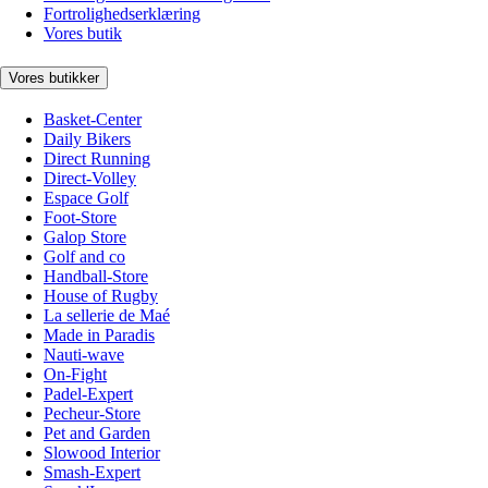
Fortrolighedserklæring
Vores butik
Vores butikker
Basket-Center
Daily Bikers
Direct Running
Direct-Volley
Espace Golf
Foot-Store
Galop Store
Golf and co
Handball-Store
House of Rugby
La sellerie de Maé
Made in Paradis
Nauti-wave
On-Fight
Padel-Expert
Pecheur-Store
Pet and Garden
Slowood Interior
Smash-Expert