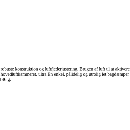
ste konstruktion og luftfjederjustering. Brugen af luft til at aktivere
i hovedluftkammeret. ultra En enkel, pålidelig og utrolig let bagdæmper
146 g.