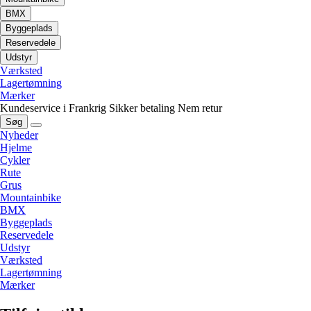
BMX
Byggeplads
Reservedele
Udstyr
Værksted
Lagertømning
Mærker
Kundeservice i Frankrig
Sikker betaling
Nem retur
Søg
Nyheder
Hjelme
Cykler
Rute
Grus
Mountainbike
BMX
Byggeplads
Reservedele
Udstyr
Værksted
Lagertømning
Mærker