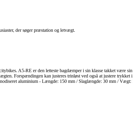
siaster, der søger præstation og letvægt.
kes. A5-RE er den letteste bagdæmper i sin klasse takket være sin robu
ægten. Forspændingen kan justeres trinløst ved også at justere trykket 
t anodiseret aluminium - Længde: 150 mm / Slaglængde: 30 mm / Vægt: 