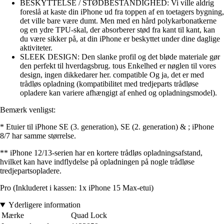
BESKYTTELSE / STØDBESTANDIGHED: Vi ville aldrig
foreslå at kaste din iPhone ud fra toppen af en toetagers bygning,
det ville bare være dumt. Men med en hård polykarbonatkerne
og en ydre TPU-skal, der absorberer stød fra kant til kant, kan
du være sikker på, at din iPhone er beskyttet under dine daglige
aktiviteter.
SLEEK DESIGN: Den slanke profil og det bløde materiale gør
den perfekt til hverdagsbrug. tous Enkelhed er nøglen til vores
design, ingen dikkedarer her. compatible Og ja, det er med
trådløs opladning (kompatibilitet med tredjeparts trådløse
opladere kan variere afhængigt af enhed og opladningsmodel).
Bemærk venligst:
* Etuier til iPhone SE (3. generation), SE (2. generation) & ; iPhone
8/7 har samme størrelse.
** iPhone 12/13-serien har en kortere trådløs opladningsafstand,
hvilket kan have indflydelse på opladningen på nogle trådløse
tredjepartsopladere.
Pro (Inkluderet i kassen: 1x iPhone 15 Max-etui)
Yderligere information
Mærke
Quad Lock