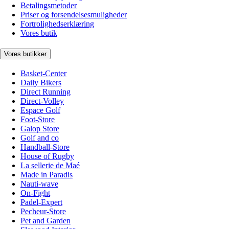
Betalingsmetoder
Priser og forsendelsesmuligheder
Fortrolighedserklæring
Vores butik
Vores butikker
Basket-Center
Daily Bikers
Direct Running
Direct-Volley
Espace Golf
Foot-Store
Galop Store
Golf and co
Handball-Store
House of Rugby
La sellerie de Maé
Made in Paradis
Nauti-wave
On-Fight
Padel-Expert
Pecheur-Store
Pet and Garden