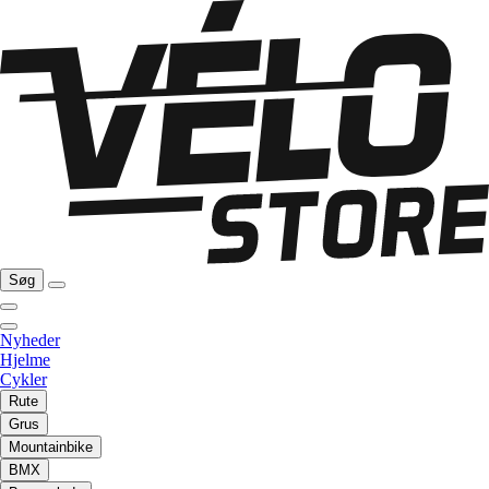
Søg
Nyheder
Hjelme
Cykler
Rute
Grus
Mountainbike
BMX