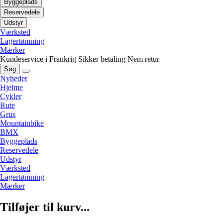
Byggeplads
Reservedele
Udstyr
Værksted
Lagertømning
Mærker
Kundeservice i Frankrig
Sikker betaling
Nem retur
Søg
Nyheder
Hjelme
Cykler
Rute
Grus
Mountainbike
BMX
Byggeplads
Reservedele
Udstyr
Værksted
Lagertømning
Mærker
Tilføjer til kurv...