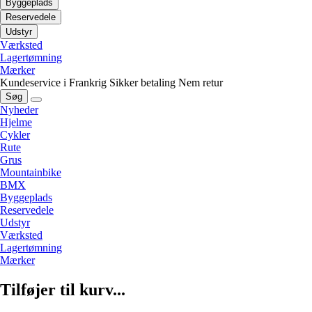
Byggeplads
Reservedele
Udstyr
Værksted
Lagertømning
Mærker
Kundeservice i Frankrig
Sikker betaling
Nem retur
Søg
Nyheder
Hjelme
Cykler
Rute
Grus
Mountainbike
BMX
Byggeplads
Reservedele
Udstyr
Værksted
Lagertømning
Mærker
Tilføjer til kurv...