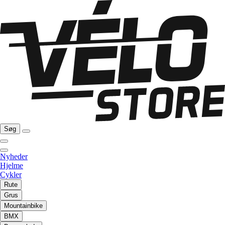
Søg
Nyheder
Hjelme
Cykler
Rute
Grus
Mountainbike
BMX