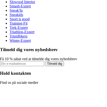
Slowood Interior
Smash-Expert
Sneak'In
Sneakids
Sport is good
Training-Fit
Trek-Expert
Triathlon-Expert
TripnBikers
Winter-Expert
Tilmeld dig vores nyhedsbrev
Få 10 % rabat ved at tilmelde dig vores nyhedsbrev
Tilmeld dig
Hold kontakten
Find os på sociale medier