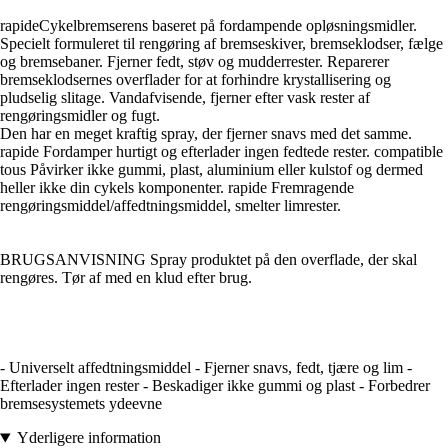
rapideCykelbremserens baseret på fordampende opløsningsmidler.
Specielt formuleret til rengøring af bremseskiver, bremseklodser, fælge
og bremsebaner. Fjerner fedt, støv og mudderrester. Reparerer
bremseklodsernes overflader for at forhindre krystallisering og
pludselig slitage. Vandafvisende, fjerner efter vask rester af
rengøringsmidler og fugt.
Den har en meget kraftig spray, der fjerner snavs med det samme.
rapide Fordamper hurtigt og efterlader ingen fedtede rester. compatible
tous Påvirker ikke gummi, plast, aluminium eller kulstof og dermed
heller ikke din cykels komponenter. rapide Fremragende
rengøringsmiddel/affedtningsmiddel, smelter limrester.
BRUGSANVISNING Spray produktet på den overflade, der skal
rengøres. Tør af med en klud efter brug.
- Universelt affedtningsmiddel - Fjerner snavs, fedt, tjære og lim -
Efterlader ingen rester - Beskadiger ikke gummi og plast - Forbedrer
bremsesystemets ydeevne
Yderligere information