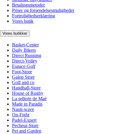
Betalingsmetoder
Priser og forsendelsesmuligheder
Fortrolighedserklæring
Vores butik
Vores butikker
Basket-Center
Daily Bikers
Direct Running
Direct-Volley
Espace Golf
Foot-Store
Galop Store
Golf and co
Handball-Store
House of Rugby
La sellerie de Maé
Made in Paradis
Nauti-wave
On-Fight
Padel-Expert
Pecheur-Store
Pet and Garden