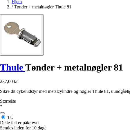
Hjem
/
Tønder + metalnøgler Thule 81
Thule
Tønder + metalnøgler 81
237,00 kr.
Sikre dit cykeludstyr med metalcylindre og nøgler Thule 81, uundgåelige
Størrelse
*
TU
Dette felt er påkrævet
Sendes inden for 10 dage