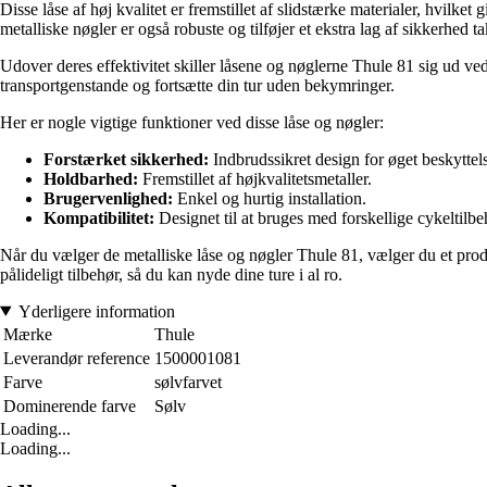
Disse låse af høj kvalitet er fremstillet af slidstærke materialer, hvilk
metalliske nøgler er også robuste og tilføjer et ekstra lag af sikkerhed t
Udover deres effektivitet skiller låsene og nøglerne Thule 81 sig ud ved
transportgenstande og fortsætte din tur uden bekymringer.
Her er nogle vigtige funktioner ved disse låse og nøgler:
Forstærket sikkerhed:
Indbrudssikret design for øget beskyttel
Holdbarhed:
Fremstillet af højkvalitetsmetaller.
Brugervenlighed:
Enkel og hurtig installation.
Kompatibilitet:
Designet til at bruges med forskellige cykeltilbe
Når du vælger de metalliske låse og nøgler Thule 81, vælger du et prod
pålideligt tilbehør, så du kan nyde dine ture i al ro.
Yderligere information
Mærke
Thule
Leverandør reference
1500001081
Farve
sølvfarvet
Dominerende farve
Sølv
Loading...
Loading...