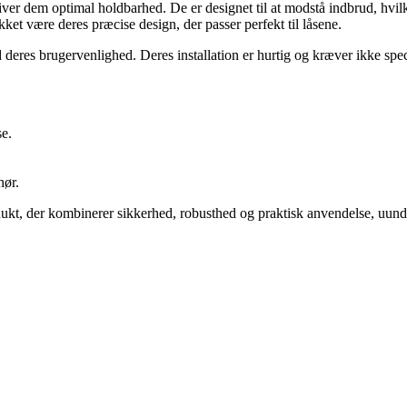
et giver dem optimal holdbarhed. De er designet til at modstå indbrud, hvi
akket være deres præcise design, der passer perfekt til låsene.
 deres brugervenlighed. Deres installation er hurtig og kræver ikke spec
se.
hør.
ukt, der kombinerer sikkerhed, robusthed og praktisk anvendelse, uundg