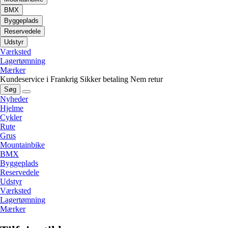
BMX
Byggeplads
Reservedele
Udstyr
Værksted
Lagertømning
Mærker
Kundeservice i Frankrig
Sikker betaling
Nem retur
Søg
Nyheder
Hjelme
Cykler
Rute
Grus
Mountainbike
BMX
Byggeplads
Reservedele
Udstyr
Værksted
Lagertømning
Mærker