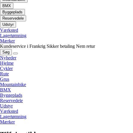
BMX
Byggeplads
Reservedele
Udstyr
Værksted
Lagertømning
Mærker
Kundeservice i Frankrig
Sikker betaling
Nem retur
Søg
Nyheder
Hjelme
Cykler
Rute
Grus
Mountainbike
BMX
Byggeplads
Reservedele
Udstyr
Værksted
Lagertømning
Mærker