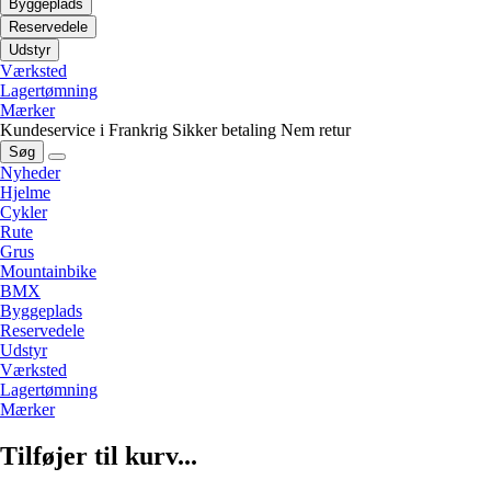
Byggeplads
Reservedele
Udstyr
Værksted
Lagertømning
Mærker
Kundeservice i Frankrig
Sikker betaling
Nem retur
Søg
Nyheder
Hjelme
Cykler
Rute
Grus
Mountainbike
BMX
Byggeplads
Reservedele
Udstyr
Værksted
Lagertømning
Mærker
Tilføjer til kurv...