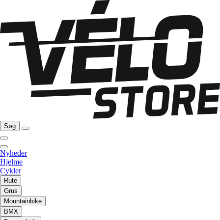
Søg
Nyheder
Hjelme
Cykler
Rute
Grus
Mountainbike
BMX