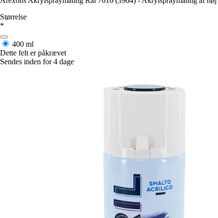
Arexons Akrylspraymaling Ral 7016 (3964) - Akrylspraymaling af høj kva
Størrelse
*
400 ml
Dette felt er påkrævet
Sendes inden for 4 dage