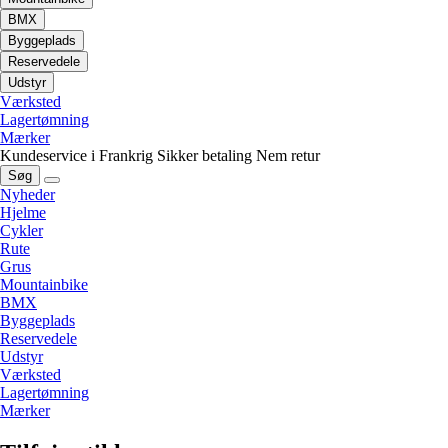
BMX
Byggeplads
Reservedele
Udstyr
Værksted
Lagertømning
Mærker
Kundeservice i Frankrig
Sikker betaling
Nem retur
Søg
Nyheder
Hjelme
Cykler
Rute
Grus
Mountainbike
BMX
Byggeplads
Reservedele
Udstyr
Værksted
Lagertømning
Mærker