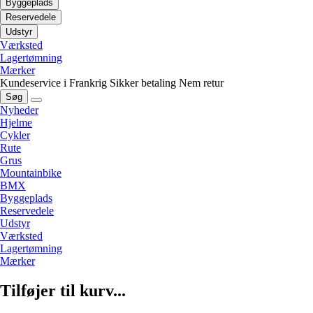
Byggeplads
Reservedele
Udstyr
Værksted
Lagertømning
Mærker
Kundeservice i Frankrig
Sikker betaling
Nem retur
Søg
Nyheder
Hjelme
Cykler
Rute
Grus
Mountainbike
BMX
Byggeplads
Reservedele
Udstyr
Værksted
Lagertømning
Mærker
Tilføjer til kurv...