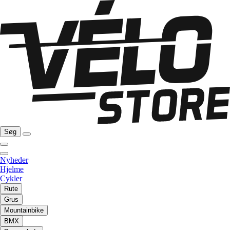
Søg
Nyheder
Hjelme
Cykler
Rute
Grus
Mountainbike
BMX