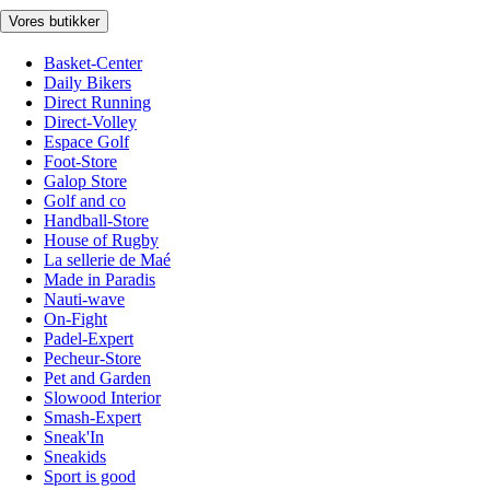
Vores butikker
Basket-Center
Daily Bikers
Direct Running
Direct-Volley
Espace Golf
Foot-Store
Galop Store
Golf and co
Handball-Store
House of Rugby
La sellerie de Maé
Made in Paradis
Nauti-wave
On-Fight
Padel-Expert
Pecheur-Store
Pet and Garden
Slowood Interior
Smash-Expert
Sneak'In
Sneakids
Sport is good