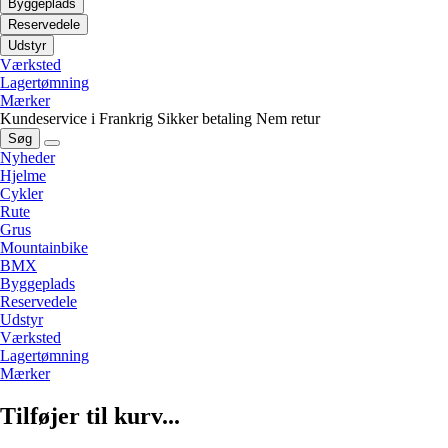
Byggeplads
Reservedele
Udstyr
Værksted
Lagertømning
Mærker
Kundeservice i Frankrig
Sikker betaling
Nem retur
Søg
Nyheder
Hjelme
Cykler
Rute
Grus
Mountainbike
BMX
Byggeplads
Reservedele
Udstyr
Værksted
Lagertømning
Mærker
Tilføjer til kurv...