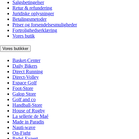
Salgsbetingelser
Retur & refundering
Juridiske oplysninger
Betalingsmetoder
Priser og forsendelsesmuligheder
Fortrolighedserklæring
Vores butik
Vores butikker
Basket-Center
Daily Bikers
Direct Running
Direct-Volley
Espace Golf
Foot-Store
Galop Store
Golf and co
Handball-Store
House of Rugby
La sellerie de Maé
Made in Paradis
Nauti-wave
On-Fight
Padel-Expert