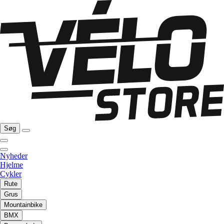
Søg
Nyheder
Hjelme
Cykler
Rute
Grus
Mountainbike
BMX