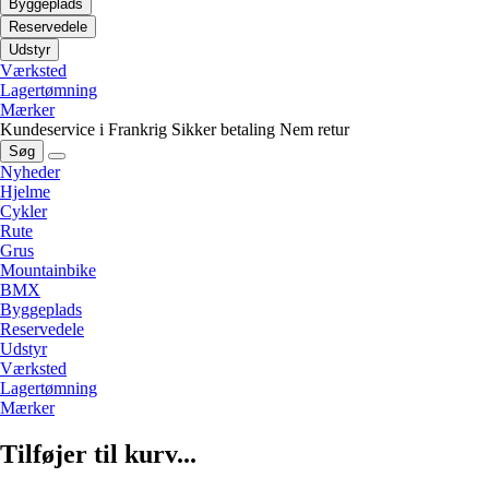
Byggeplads
Reservedele
Udstyr
Værksted
Lagertømning
Mærker
Kundeservice i Frankrig
Sikker betaling
Nem retur
Søg
Nyheder
Hjelme
Cykler
Rute
Grus
Mountainbike
BMX
Byggeplads
Reservedele
Udstyr
Værksted
Lagertømning
Mærker
Tilføjer til kurv...