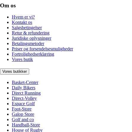
Om os
Hvem er vi?
Kontakt os
Salgsbetingelser
Retur & refundering
Juridiske oplysninger
Betalingsmetoder
Priser og forsendelsesmuligheder
Fortrolighedserklæring
Vores butik
Vores butikker
Basket-Center
Daily Bikers
Direct Running
Direct-Volley
Espace Golf
Foot-Store
Galop Store
Golf and co
Handball-Store
House of Rugby