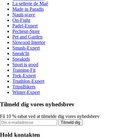
La sellerie de Maé
Made in Paradis
Nauti-wave
On-Fight
Padel-Expert
Pecheur-Store
Pet and Garden
Slowood Interior
Smash-Expert
Sneak'In
Sneakids
Sport is good
Training-Fit
Trek-Expert
Triathlon-Expert
TripnBikers
Winter-Expert
Tilmeld dig vores nyhedsbrev
Få 10 % rabat ved at tilmelde dig vores nyhedsbrev
Tilmeld dig
Hold kontakten