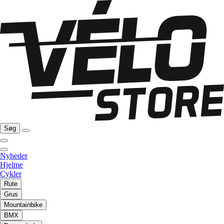
Søg
Nyheder
Hjelme
Cykler
Rute
Grus
Mountainbike
BMX