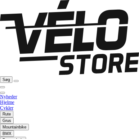
Søg
Nyheder
Hjelme
Cykler
Rute
Grus
Mountainbike
BMX