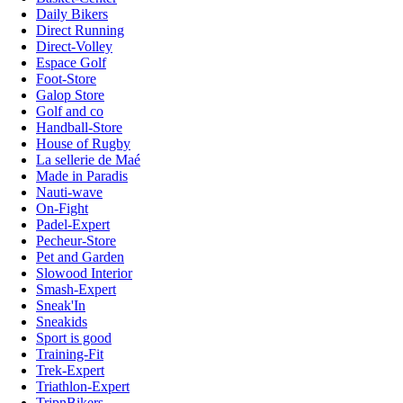
Daily Bikers
Direct Running
Direct-Volley
Espace Golf
Foot-Store
Galop Store
Golf and co
Handball-Store
House of Rugby
La sellerie de Maé
Made in Paradis
Nauti-wave
On-Fight
Padel-Expert
Pecheur-Store
Pet and Garden
Slowood Interior
Smash-Expert
Sneak'In
Sneakids
Sport is good
Training-Fit
Trek-Expert
Triathlon-Expert
TripnBikers