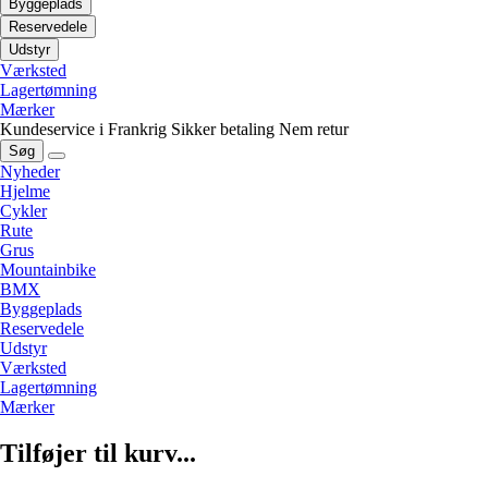
Byggeplads
Reservedele
Udstyr
Værksted
Lagertømning
Mærker
Kundeservice i Frankrig
Sikker betaling
Nem retur
Søg
Nyheder
Hjelme
Cykler
Rute
Grus
Mountainbike
BMX
Byggeplads
Reservedele
Udstyr
Værksted
Lagertømning
Mærker
Tilføjer til kurv...