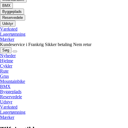
BMX
Byggeplads
Reservedele
Udstyr
Værksted
Lagertømning
Mærker
Kundeservice i Frankrig
Sikker betaling
Nem retur
Søg
Nyheder
Hjelme
Cykler
Rute
Grus
Mountainbike
BMX
Byggeplads
Reservedele
Udstyr
Værksted
Lagertømning
Mærker