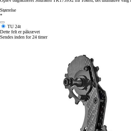
Oplev bagskifteret Shuriken TK1739S2 fra Token, det ultimative valg 
Størrelse
*
TU
24t
Dette felt er påkrævet
Sendes inden for 24 timer