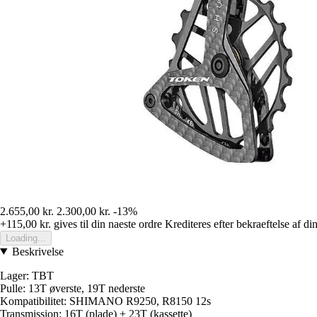
2.655,00 kr.
2.300,00 kr.
-13%
+115,00 kr.
gives til din naeste ordre
Krediteres efter bekraeftelse af di
Loading...
Beskrivelse
Lager: TBT
Pulle: 13T øverste, 19T nederste
Kompatibilitet: SHIMANO R9250, R8150 12s
Transmission: 16T (plade) + 23T (kassette)