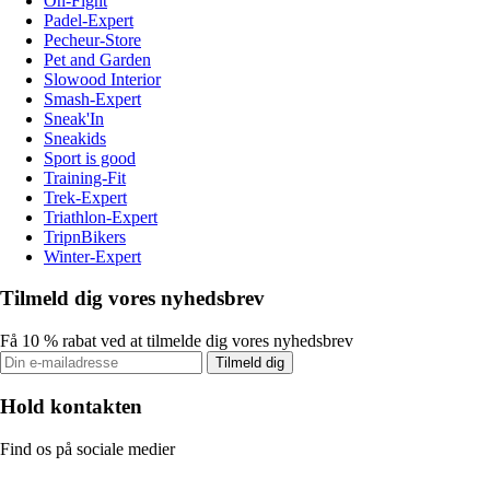
On-Fight
Padel-Expert
Pecheur-Store
Pet and Garden
Slowood Interior
Smash-Expert
Sneak'In
Sneakids
Sport is good
Training-Fit
Trek-Expert
Triathlon-Expert
TripnBikers
Winter-Expert
Tilmeld dig vores nyhedsbrev
Få 10 % rabat ved at tilmelde dig vores nyhedsbrev
Tilmeld dig
Hold kontakten
Find os på sociale medier