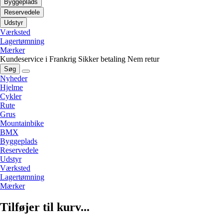
Byggeplads
Reservedele
Udstyr
Værksted
Lagertømning
Mærker
Kundeservice i Frankrig
Sikker betaling
Nem retur
Søg
Nyheder
Hjelme
Cykler
Rute
Grus
Mountainbike
BMX
Byggeplads
Reservedele
Udstyr
Værksted
Lagertømning
Mærker
Tilføjer til kurv...