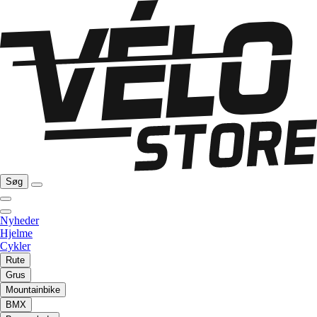
Søg
Nyheder
Hjelme
Cykler
Rute
Grus
Mountainbike
BMX