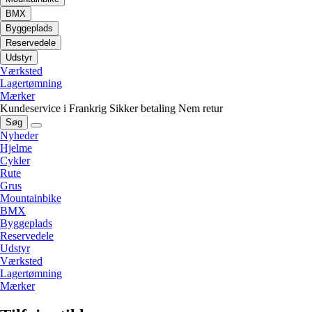
BMX
Byggeplads
Reservedele
Udstyr
Værksted
Lagertømning
Mærker
Kundeservice i Frankrig
Sikker betaling
Nem retur
Søg
Nyheder
Hjelme
Cykler
Rute
Grus
Mountainbike
BMX
Byggeplads
Reservedele
Udstyr
Værksted
Lagertømning
Mærker