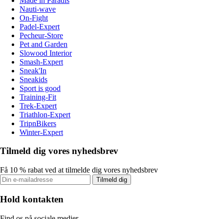
Made in Paradis
Nauti-wave
On-Fight
Padel-Expert
Pecheur-Store
Pet and Garden
Slowood Interior
Smash-Expert
Sneak'In
Sneakids
Sport is good
Training-Fit
Trek-Expert
Triathlon-Expert
TripnBikers
Winter-Expert
Tilmeld dig vores nyhedsbrev
Få 10 % rabat ved at tilmelde dig vores nyhedsbrev
Tilmeld dig
Hold kontakten
Find os på sociale medier