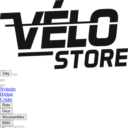
Søg
Nyheder
Hjelme
Cykler
Rute
Grus
Mountainbike
BMX