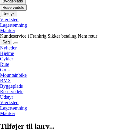
Byggeplads
Reservedele
Udstyr
Værksted
Lagertømning
Mærker
Kundeservice i Frankrig
Sikker betaling
Nem retur
Søg
Nyheder
Hjelme
Cykler
Rute
Grus
Mountainbike
BMX
Byggeplads
Reservedele
Udstyr
Værksted
Lagertømning
Mærker
Tilføjer til kurv...