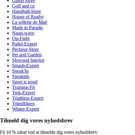
Galop Store
Golf and co
Handball-Store
House of Rugby
La sellerie de Maé
Made in Paradis
Nauti-wave
On-Fight
Padel-Expert
Pecheur-Store
Pet and Garden
Slowood Interior
Smash-Expert
Sneak'In
Sneakids
Sport is good
Training-Fit
Trek-Expert
Triathlon-Expert
TripnBikers
Winter-Expert
Tilmeld dig vores nyhedsbrev
Få 10 % rabat ved at tilmelde dig vores nyhedsbrev