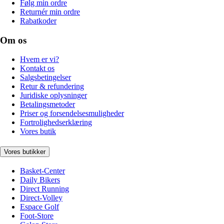
Følg min ordre
Returnér min ordre
Rabatkoder
Om os
Hvem er vi?
Kontakt os
Salgsbetingelser
Retur & refundering
Juridiske oplysninger
Betalingsmetoder
Priser og forsendelsesmuligheder
Fortrolighedserklæring
Vores butik
Vores butikker
Basket-Center
Daily Bikers
Direct Running
Direct-Volley
Espace Golf
Foot-Store