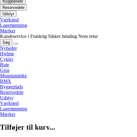
Byggeplads
Reservedele
Udstyr
Værksted
Lagertømning
Mærker
Kundeservice i Frankrig
Sikker betaling
Nem retur
Søg
Nyheder
Hjelme
Cykler
Rute
Grus
Mountainbike
BMX
Byggeplads
Reservedele
Udstyr
Værksted
Lagertømning
Mærker
Tilføjer til kurv...