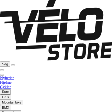
Søg
Nyheder
Hjelme
Cykler
Rute
Grus
Mountainbike
BMX