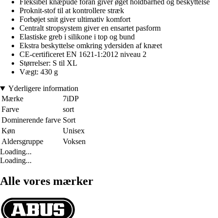
Fleksibel knæpude foran giver øget holdbarhed og beskyttelse
Proknit-stof til at kontrollere stræk
Forbøjet snit giver ultimativ komfort
Centralt stropsystem giver en ensartet pasform
Elastiske greb i silikone i top og bund
Ekstra beskyttelse omkring ydersiden af knæet
CE-certificeret EN 1621-1:2012 niveau 2
Størrelser: S til XL
Vægt: 430 g
Yderligere information
Mærke
7iDP
Farve
sort
Dominerende farve
Sort
Køn
Unisex
Aldersgruppe
Voksen
Loading...
Loading...
Alle vores mærker