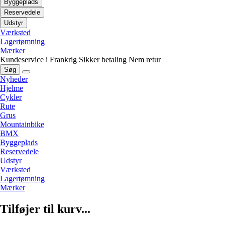
Byggeplads
Reservedele
Udstyr
Værksted
Lagertømning
Mærker
Kundeservice i Frankrig
Sikker betaling
Nem retur
Søg
Nyheder
Hjelme
Cykler
Rute
Grus
Mountainbike
BMX
Byggeplads
Reservedele
Udstyr
Værksted
Lagertømning
Mærker
Tilføjer til kurv...