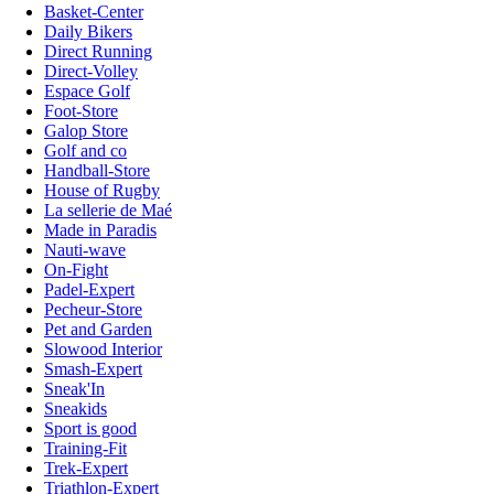
Basket-Center
Daily Bikers
Direct Running
Direct-Volley
Espace Golf
Foot-Store
Galop Store
Golf and co
Handball-Store
House of Rugby
La sellerie de Maé
Made in Paradis
Nauti-wave
On-Fight
Padel-Expert
Pecheur-Store
Pet and Garden
Slowood Interior
Smash-Expert
Sneak'In
Sneakids
Sport is good
Training-Fit
Trek-Expert
Triathlon-Expert