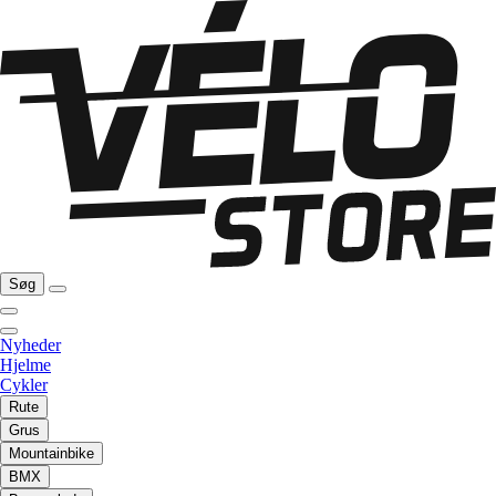
Søg
Nyheder
Hjelme
Cykler
Rute
Grus
Mountainbike
BMX