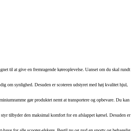
ignet til at give en fremragende køreoplevelse. Uanset om du skal rundt
 dig om synlighed. Desuden er scoteren udstyret med høj kvalitet hjul,
 aluminiumramme gør produktet nemt at transportere og opbevare. Du kan
 styr tilbyder den maksimal komfort for en afslappet kørsel. Desuden er
have for alle scooter-elskere. Bestil nu og nyd en sporty og behagelig