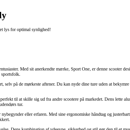
dy
t lys for optimal synlighed!
entusiaster. Med sit anerkendte mærke, Sport One, er denne scooter des
 sportsfolk.
ert, selv på de mørkeste aftener. Du kan nyde dine ture uden at bekymre
perfekt til at skille sig ud fra andre scootere på markedet. Dens lette
 udendørs tur.
er nybegynder eller erfaren. Med sine ergonomiske håndtag og justerbart
kkert.
e. Dens kombination af ydeevne, sikkerhed og stil gør den til et must-