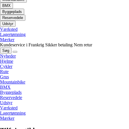
BMX
Byggeplads
Reservedele
Udstyr
Værksted
Lagertømning
Mærker
Kundeservice i Frankrig
Sikker betaling
Nem retur
Søg
Nyheder
Hjelme
Cykler
Rute
Grus
Mountainbike
BMX
Byggeplads
Reservedele
Udstyr
Værksted
Lagertømning
Mærker