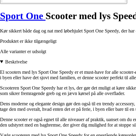
Sport One
Scooter med lys Spee
Kør sikkert både dag og nat med løbehjulet Sport One Speedy, der har e
Produktet er ikke tilgængeligt
Alle varianter er udsolgt
Beskrivelse
El scooters med lys Sport One Speedy er et must-have for alle scooter-
i byen eller have det sjovt med familien, er denne scooter perfekt til alle
Scooteren Sport One Speedy har et lys, der gør det muligt at køre sikk
som sikrer fremragende greb og en jævn kørsel på alle overflader.
Dens moderne og elegante design gør den også til en trendy accessory, 
tage den med overalt, hvad enten det er på ferie, i byen eller bare til en
Denne scooter er også egnet til alle niveauer af praktik, uanset om du 
den udstyret med en bagbremse, der giver dig mulighed for at stoppe si
Vælg scooteren med lys Sport One Speedy for en enestående køreoplevels