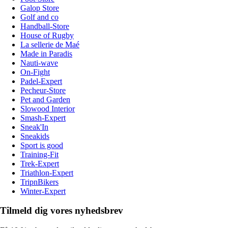
Galop Store
Golf and co
Handball-Store
House of Rugby
La sellerie de Maé
Made in Paradis
Nauti-wave
On-Fight
Padel-Expert
Pecheur-Store
Pet and Garden
Slowood Interior
Smash-Expert
Sneak'In
Sneakids
Sport is good
Training-Fit
Trek-Expert
Triathlon-Expert
TripnBikers
Winter-Expert
Tilmeld dig vores nyhedsbrev