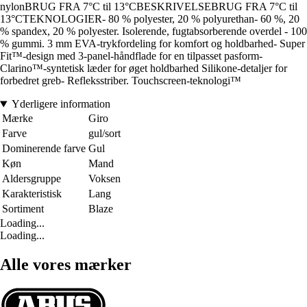
nylonBRUG FRA 7°C til 13°CBESKRIVELSEBRUG FRA 7°C til
13°CTEKNOLOGIER- 80 % polyester, 20 % polyurethan- 60 %, 20
% spandex, 20 % polyester. Isolerende, fugtabsorberende overdel - 100
% gummi. 3 mm EVA-trykfordeling for komfort og holdbarhed- Super
Fit™-design med 3-panel-håndflade for en tilpasset pasform-
Clarino™-syntetisk læder for øget holdbarhed Silikone-detaljer for
forbedret greb- Refleksstriber. Touchscreen-teknologi™
Yderligere information
Mærke
Giro
Farve
gul/sort
Dominerende farve
Gul
Køn
Mand
Aldersgruppe
Voksen
Karakteristisk
Lang
Sortiment
Blaze
Loading...
Loading...
Alle vores mærker