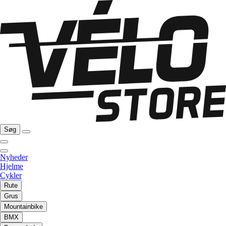
Søg
Nyheder
Hjelme
Cykler
Rute
Grus
Mountainbike
BMX