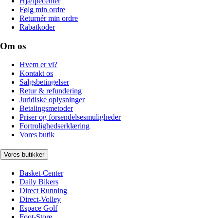
Hjælpecenter
Følg min ordre
Returnér min ordre
Rabatkoder
Om os
Hvem er vi?
Kontakt os
Salgsbetingelser
Retur & refundering
Juridiske oplysninger
Betalingsmetoder
Priser og forsendelsesmuligheder
Fortrolighedserklæring
Vores butik
Vores butikker
Basket-Center
Daily Bikers
Direct Running
Direct-Volley
Espace Golf
Foot-Store