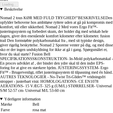
Loading...
Beskrivelse
Nomad 2 tous KØR MED FULD TRYGHED!"BESKRIVELSEDen
opfylder behovene hos ambitiøse ryttere uden at gå på kompromis med
komfort, stil eller sikkerhed. Nomad 2 Med vores Ergo Fit™-
justeringssystem og forbedret skum, der holder dig med selskab hele
dagen, giver den enestående komfort kilometer efter kilometer. fusion
trail Den formstøbte polykarbonatskal fra , med sit typiske design,
giver rigelig beskyttelse. Nomad 2 Sporene venter på dig, og med disse
sko er der ingen undskyldning for ikke at gå i gang. Spørgsmålet er,
hvor du skal starte? Fusion Bell
SPECIFIKATIONSSKONSTRUKTION- In-Mold polykarbonatskal -
En proces udviklet af , der binder den ydre skal til den indre EPS-
foring for at give en stærkere hjelm. JUSTERINGSSYSTEM- Ergo
Fit™ - Brugervenligt, riflet justeringssystem til tilpasning med én hånd.
AUTRES TEKNOLOGIER - No-Twist Tri-Glides™ vridningsfri
stropper - justerbart visir. HOMOLOGATIONS- CE EN1078
AERATIONS- 15 VÆGT- 325 g (UM/L) STØRRELSER- Universal
S/M 52-57 cm- Universal M/L 53-60 cm
Yderligere information
Mærke
Bell
Farve
rosa mat