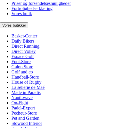
Priser og forsendelsesmuligheder
Fortrolighedserklæring
Vores butik
Vores butikker
Basket-Center
Daily Bikers
Direct Running
Direct-Volley
Espace Golf
Foot-Store
Galop Store
Golf and co
Handball-Store
House of Rugby
La sellerie de Maé
Made in Paradis
Nauti-wave
On-Fight
Padel-Expert
Pecheur-Store
Pet and Garden
Slowood Interior