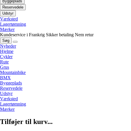
Byggeplads
Reservedele
Udstyr
Værksted
Lagertømning
Mærker
Kundeservice i Frankrig
Sikker betaling
Nem retur
Søg
Nyheder
Hjelme
Cykler
Rute
Grus
Mountainbike
BMX
Byggeplads
Reservedele
Udstyr
Værksted
Lagertømning
Mærker
Tilføjer til kurv...