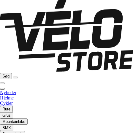
Søg
Nyheder
Hjelme
Cykler
Rute
Grus
Mountainbike
BMX