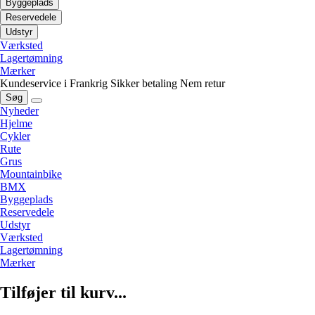
Byggeplads
Reservedele
Udstyr
Værksted
Lagertømning
Mærker
Kundeservice i Frankrig
Sikker betaling
Nem retur
Søg
Nyheder
Hjelme
Cykler
Rute
Grus
Mountainbike
BMX
Byggeplads
Reservedele
Udstyr
Værksted
Lagertømning
Mærker
Tilføjer til kurv...