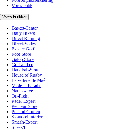
Fortrolighedserklæring
Vores butik
Vores butikker
Basket-Center
Daily Bikers
Direct Running
Direct-Volley
Espace Golf
Foot-Store
Galop Store
Golf and co
Handball-Store
House of Rugby
La sellerie de Maé
Made in Paradis
Nauti-wave
On-Fight
Padel-Expert
Pecheur-Store
Pet and Garden
Slowood Interior
Smash-Expert
Sneak'In