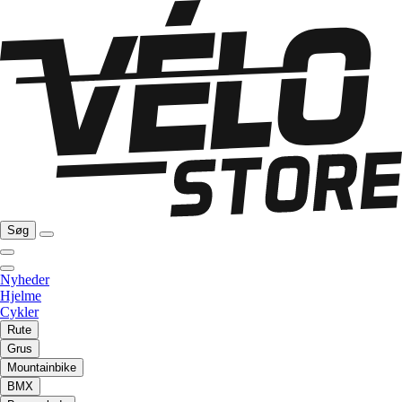
Søg
Nyheder
Hjelme
Cykler
Rute
Grus
Mountainbike
BMX