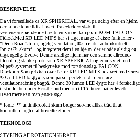
BESKRIVELSE
Da vi forestillede os XR SPHERICAL, var vi på udkig efter en hjelm,
der kunne klare lidt af hvert, fra cykelcrossløb til
verdensomspændende ture til en simpel kamp om KOM. FALCON
FidlockMed XR LED MIPS har vi taget mange af disse funktioner -
"Deep Road"-form, rigelig ventilation, ®-spænde, antimikrobielt
Ionic+™-skum* - og integreret dem i en hjelm, der er både alsidig og
tilgængelig. Evolve Denne alsidige hjelm har den samme allround-
filosofi og slanke profil som XR SPHERICAL og er udstyret med
Mips®-systemet til beskyttelse mod rotationsslag. FALCON
BlackburnSom prikken over i'et er XR LED MIPS udstyret med vores
® Grid LED-baglygte, som passer perfekt ind i den store
ventilationsåbning bagpå. Denne 30 lumen LED-lygte har 4 forskellige
tilstande, herunder Eco-tilstand med op til 15 timers batterilevetid.
Hvad mere kan man ønske sig?
* Ionic+™ antimikrobielt skum bruger sølvmetallisk tråd til at
kontrollere lugten af hovedtelefoner.
TEKNOLOGI
STYRING AF ROTATIONSKRAFT