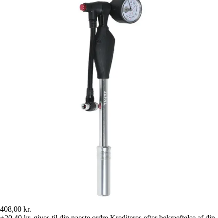
408,00 kr.
+20,40 kr.
gives til din naeste ordre
Krediteres efter bekraeftelse af din