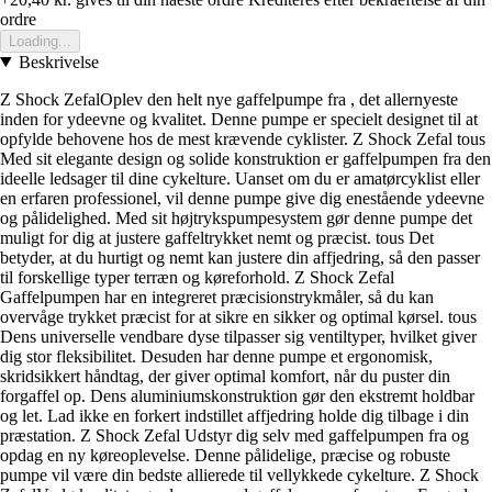
ordre
Loading...
Beskrivelse
Z Shock ZefalOplev den helt nye gaffelpumpe fra , det allernyeste
inden for ydeevne og kvalitet. Denne pumpe er specielt designet til at
opfylde behovene hos de mest krævende cyklister. Z Shock Zefal tous
Med sit elegante design og solide konstruktion er gaffelpumpen fra den
ideelle ledsager til dine cykelture. Uanset om du er amatørcyklist eller
en erfaren professionel, vil denne pumpe give dig enestående ydeevne
og pålidelighed. Med sit højtrykspumpesystem gør denne pumpe det
muligt for dig at justere gaffeltrykket nemt og præcist. tous Det
betyder, at du hurtigt og nemt kan justere din affjedring, så den passer
til forskellige typer terræn og køreforhold. Z Shock Zefal
Gaffelpumpen har en integreret præcisionstrykmåler, så du kan
overvåge trykket præcist for at sikre en sikker og optimal kørsel. tous
Dens universelle vendbare dyse tilpasser sig ventiltyper, hvilket giver
dig stor fleksibilitet. Desuden har denne pumpe et ergonomisk,
skridsikkert håndtag, der giver optimal komfort, når du puster din
forgaffel op. Dens aluminiumskonstruktion gør den ekstremt holdbar
og let. Lad ikke en forkert indstillet affjedring holde dig tilbage i din
præstation. Z Shock Zefal Udstyr dig selv med gaffelpumpen fra og
opdag en ny køreoplevelse. Denne pålidelige, præcise og robuste
pumpe vil være din bedste allierede til vellykkede cykelture. Z Shock