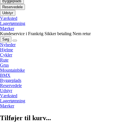
Byggeplads
Reservedele
Udstyr
Værksted
Lagertømning
Mærker
Kundeservice i Frankrig
Sikker betaling
Nem retur
Søg
Nyheder
Hjelme
Cykler
Rute
Grus
Mountainbike
BMX
Byggeplads
Reservedele
Udstyr
Værksted
Lagertømning
Mærker
Tilføjer til kurv...