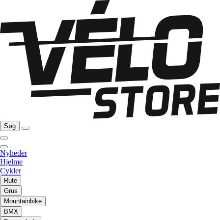
Søg
Nyheder
Hjelme
Cykler
Rute
Grus
Mountainbike
BMX