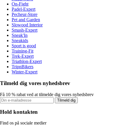
On-Fight
Padel-Expert
Pecheur-Store
Pet and Garden
Slowood Interior
Smash-Expert
Sneak'In
Sneakids
Sport is good
Training-Fit
Trek-Expert
Triathlon-Expert
TripnBikers
Winter-Expert
Tilmeld dig vores nyhedsbrev
Få 10 % rabat ved at tilmelde dig vores nyhedsbrev
Tilmeld dig
Hold kontakten
Find os på sociale medier