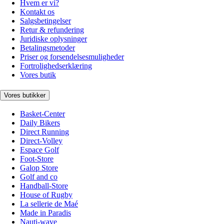
Hvem er vi?
Kontakt os
Salgsbetingelser
Retur & refundering
Juridiske oplysninger
Betalingsmetoder
Priser og forsendelsesmuligheder
Fortrolighedserklæring
Vores butik
Vores butikker
Basket-Center
Daily Bikers
Direct Running
Direct-Volley
Espace Golf
Foot-Store
Galop Store
Golf and co
Handball-Store
House of Rugby
La sellerie de Maé
Made in Paradis
Nauti-wave