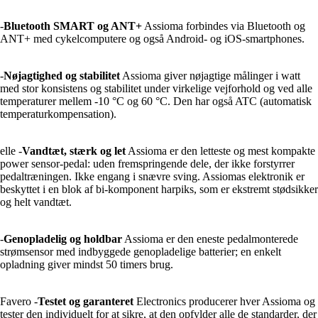
-
Bluetooth SMART og ANT+
Assioma forbindes via Bluetooth og
ANT+ med cykelcomputere og også Android- og iOS-smartphones.
-
Nøjagtighed og stabilitet
Assioma giver nøjagtige målinger i watt
med stor konsistens og stabilitet under virkelige vejforhold og ved alle
temperaturer mellem -10 °C og 60 °C. Den har også ATC (automatisk
temperaturkompensation).
elle -
Vandtæt, stærk og let
Assioma er den letteste og mest kompakte
power sensor-pedal: uden fremspringende dele, der ikke forstyrrer
pedaltræningen. Ikke engang i snævre sving. Assiomas elektronik er
beskyttet i en blok af bi-komponent harpiks, som er ekstremt stødsikker
og helt vandtæt.
-
Genopladelig og holdbar
Assioma er den eneste pedalmonterede
strømsensor med indbyggede genopladelige batterier; en enkelt
opladning giver mindst 50 timers brug.
Favero -
Testet og garanteret
Electronics producerer hver Assioma og
tester den individuelt for at sikre, at den opfylder alle de standarder, der