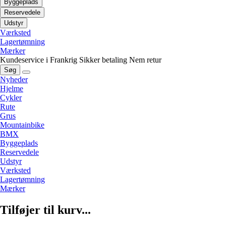
Byggeplads
Reservedele
Udstyr
Værksted
Lagertømning
Mærker
Kundeservice i Frankrig
Sikker betaling
Nem retur
Søg
Nyheder
Hjelme
Cykler
Rute
Grus
Mountainbike
BMX
Byggeplads
Reservedele
Udstyr
Værksted
Lagertømning
Mærker
Tilføjer til kurv...