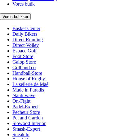
Vores butik
Vores butikker
Basket-Center
Daily Bikers
Direct Running
Direct-Volley
Espace Golf
Foot-Store
Galop Store
Golf and co
Handball-Store
House of Rugby
La sellerie de Maé
Made in Paradis
Nauti-wave
On-Fight
Padel-Expert
Pecheur-Store
Pet and Garden
Slowood Interior
Smash-Expert
Sneak'In