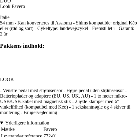
DUO
Look Favero
Italie
54 mm - Kan konverteres til Assioma - Shims kompatible: original Kéo
eller (rød og sort) - Cykeltype: landevejscykel - Fremstillet i - Garanti:
2 år
Pakkens indhold:
LOOK
- Venstre pedal med strømsensor - Højre pedal uden strømsensor -
Batterioplader og adaptere (EU, US, UK, AU) - 1 to meter mikro-
USB/USB-kabel med magnetisk stik - 2 røde klamper med 6°
vinkelfrihed (kompatibel med Kéo) - 1 sekskantnøgle og 4 skiver til
montering - Brugervejledning
Yderligere information
Mærke
Favero
Leverandør reference
772-01