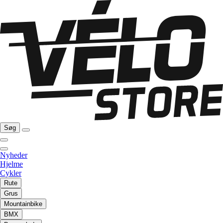
Søg
Nyheder
Hjelme
Cykler
Rute
Grus
Mountainbike
BMX