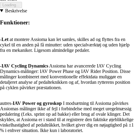
Loading...
Beskrivelse
Funktioner:
-
Let
at montere Assioma kan let samles, skilles ad og flyttes fra en
cykel til en anden på få minutter: uden specialværktøj og uden hjælp
fra en mekaniker. Ligesom almindelige pedaler.
-
IAV Cycling Dynamics
Assioma har avancerede IAV Cycling
Dynamics-målinger: IAV Power Phase og IAV Rider Position. Disse
målinger kombineret med konventionelle effektdata muliggør en
detaljeret analyse af pedalteknikken og af, hvordan rytterens position
på cyklen påvirker præstationen.
autres-
IAV Power og gyroskop
I modsætning til Assioma påvirkes
Assiomas målinger ikke af fejl i forbindelse med meget uregelmæssig
pedalering (f.eks. sprint op ad bakke) eller brug af ovale klinger. Det
skyldes, at Assioma er i stand til at registrere den faktiske øjeblikkelige
vinkelhastighed af pedaltråkket, hvilket giver dig en nøjagtighed på ±1
% i enhver situation. Ikke kun i laboratoriet.