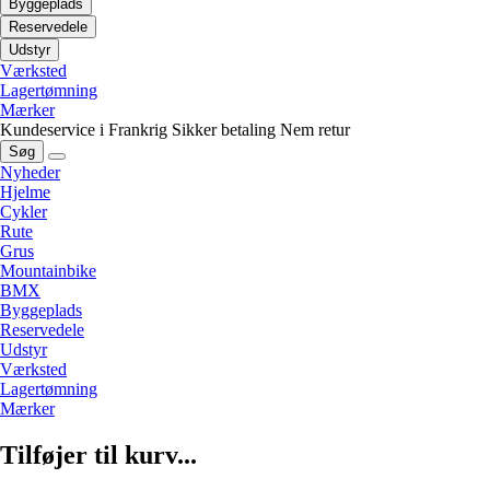
Byggeplads
Reservedele
Udstyr
Værksted
Lagertømning
Mærker
Kundeservice i Frankrig
Sikker betaling
Nem retur
Søg
Nyheder
Hjelme
Cykler
Rute
Grus
Mountainbike
BMX
Byggeplads
Reservedele
Udstyr
Værksted
Lagertømning
Mærker
Tilføjer til kurv...