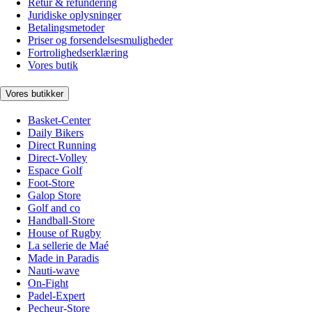
Retur & refundering
Juridiske oplysninger
Betalingsmetoder
Priser og forsendelsesmuligheder
Fortrolighedserklæring
Vores butik
Vores butikker
Basket-Center
Daily Bikers
Direct Running
Direct-Volley
Espace Golf
Foot-Store
Galop Store
Golf and co
Handball-Store
House of Rugby
La sellerie de Maé
Made in Paradis
Nauti-wave
On-Fight
Padel-Expert
Pecheur-Store