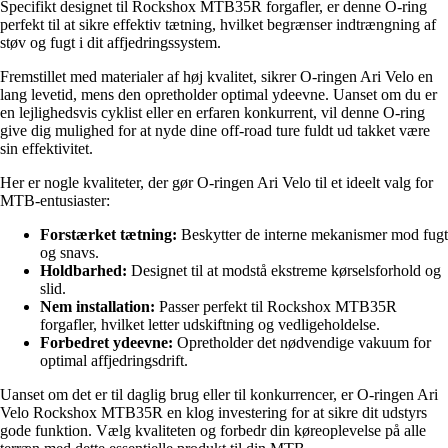
Specifikt designet til Rockshox MTB35R forgafler, er denne O-ring
perfekt til at sikre effektiv tætning, hvilket begrænser indtrængning af
støv og fugt i dit affjedringssystem.
Fremstillet med materialer af høj kvalitet, sikrer O-ringen Ari Velo en
lang levetid, mens den opretholder optimal ydeevne. Uanset om du er
en lejlighedsvis cyklist eller en erfaren konkurrent, vil denne O-ring
give dig mulighed for at nyde dine off-road ture fuldt ud takket være
sin effektivitet.
Her er nogle kvaliteter, der gør O-ringen Ari Velo til et ideelt valg for
MTB-entusiaster:
Forstærket tætning:
Beskytter de interne mekanismer mod fugt
og snavs.
Holdbarhed:
Designet til at modstå ekstreme kørselsforhold og
slid.
Nem installation:
Passer perfekt til Rockshox MTB35R
forgafler, hvilket letter udskiftning og vedligeholdelse.
Forbedret ydeevne:
Opretholder det nødvendige vakuum for
optimal affjedringsdrift.
Uanset om det er til daglig brug eller til konkurrencer, er O-ringen Ari
Velo Rockshox MTB35R en klog investering for at sikre dit udstyrs
gode funktion. Vælg kvaliteten og forbedr din køreoplevelse på alle