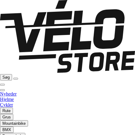
Søg
Nyheder
Hjelme
Cykler
Rute
Grus
Mountainbike
BMX