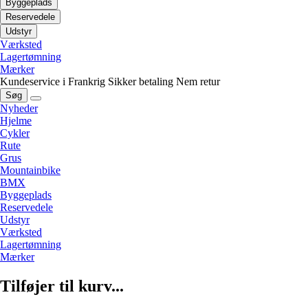
Byggeplads
Reservedele
Udstyr
Værksted
Lagertømning
Mærker
Kundeservice i Frankrig
Sikker betaling
Nem retur
Søg
Nyheder
Hjelme
Cykler
Rute
Grus
Mountainbike
BMX
Byggeplads
Reservedele
Udstyr
Værksted
Lagertømning
Mærker
Tilføjer til kurv...