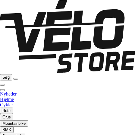
Søg
Nyheder
Hjelme
Cykler
Rute
Grus
Mountainbike
BMX