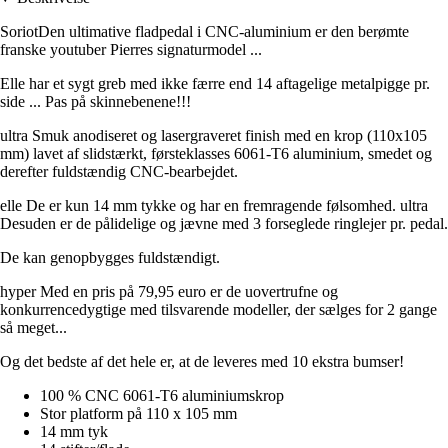
SoriotDen ultimative fladpedal i CNC-aluminium er den berømte
franske youtuber Pierres signaturmodel ...
Elle har et sygt greb med ikke færre end 14 aftagelige metalpigge pr.
side ... Pas på skinnebenene!!!
ultra Smuk anodiseret og lasergraveret finish med en krop (110x105
mm) lavet af slidstærkt, førsteklasses 6061-T6 aluminium, smedet og
derefter fuldstændig CNC-bearbejdet.
elle De er kun 14 mm tykke og har en fremragende følsomhed. ultra
Desuden er de pålidelige og jævne med 3 forseglede ringlejer pr. pedal.
De kan genopbygges fuldstændigt.
hyper Med en pris på 79,95 euro er de uovertrufne og
konkurrencedygtige med tilsvarende modeller, der sælges for 2 gange
så meget...
Og det bedste af det hele er, at de leveres med 10 ekstra bumser!
100 % CNC 6061-T6 aluminiumskrop
Stor platform på 110 x 105 mm
14 mm tyk