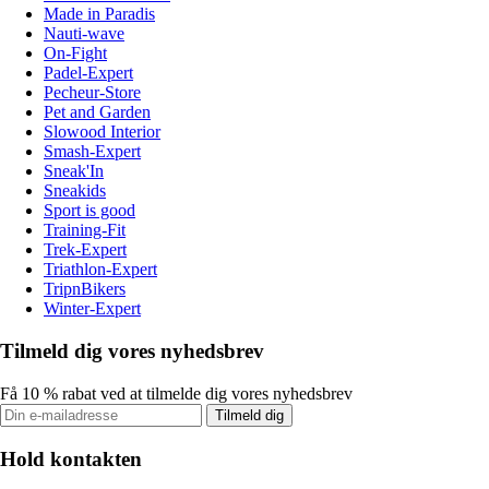
Made in Paradis
Nauti-wave
On-Fight
Padel-Expert
Pecheur-Store
Pet and Garden
Slowood Interior
Smash-Expert
Sneak'In
Sneakids
Sport is good
Training-Fit
Trek-Expert
Triathlon-Expert
TripnBikers
Winter-Expert
Tilmeld dig vores nyhedsbrev
Få 10 % rabat ved at tilmelde dig vores nyhedsbrev
Tilmeld dig
Hold kontakten