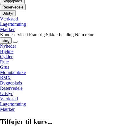
Byggeplads
Reservedele
Udstyr
Værksted
Lagertømning
Mærker
Kundeservice i Frankrig
Sikker betaling
Nem retur
Søg
Nyheder
Hjelme
Cykler
Rute
Grus
Mountainbike
BMX
Byggeplads
Reservedele
Udstyr
Værksted
Lagertømning
Mærker
Tilføjer til kurv...