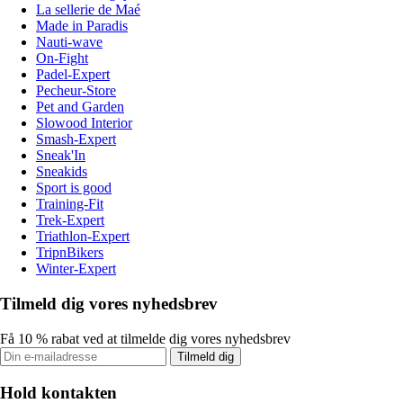
La sellerie de Maé
Made in Paradis
Nauti-wave
On-Fight
Padel-Expert
Pecheur-Store
Pet and Garden
Slowood Interior
Smash-Expert
Sneak'In
Sneakids
Sport is good
Training-Fit
Trek-Expert
Triathlon-Expert
TripnBikers
Winter-Expert
Tilmeld dig vores nyhedsbrev
Få 10 % rabat ved at tilmelde dig vores nyhedsbrev
Tilmeld dig
Hold kontakten