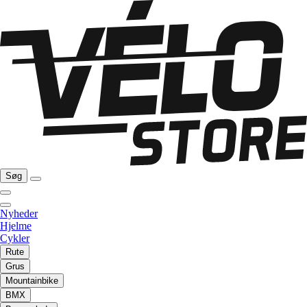
Søg
Nyheder
Hjelme
Cykler
Rute
Grus
Mountainbike
BMX