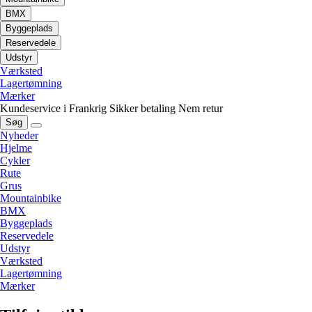
BMX
Byggeplads
Reservedele
Udstyr
Værksted
Lagertømning
Mærker
Kundeservice i Frankrig
Sikker betaling
Nem retur
Søg
Nyheder
Hjelme
Cykler
Rute
Grus
Mountainbike
BMX
Byggeplads
Reservedele
Udstyr
Værksted
Lagertømning
Mærker