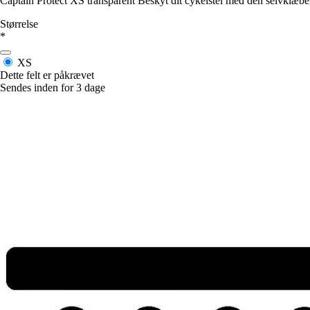
Captain Protect XS transparent Beskyt dit cykelstel med den selvklæben
Størrelse
*
XS
Dette felt er påkrævet
Sendes inden for 3 dage