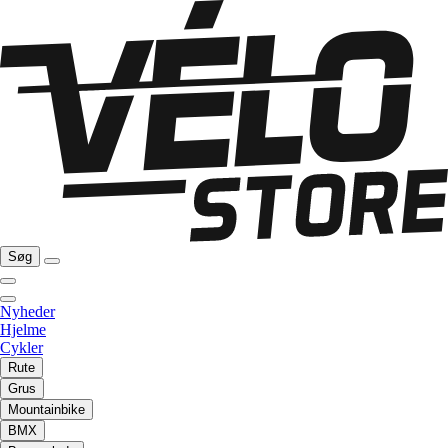
Søg
Nyheder
Hjelme
Cykler
Rute
Grus
Mountainbike
BMX