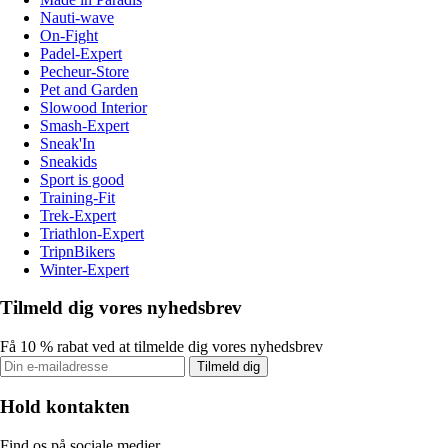
Nauti-wave
On-Fight
Padel-Expert
Pecheur-Store
Pet and Garden
Slowood Interior
Smash-Expert
Sneak'In
Sneakids
Sport is good
Training-Fit
Trek-Expert
Triathlon-Expert
TripnBikers
Winter-Expert
Tilmeld dig vores nyhedsbrev
Få 10 % rabat ved at tilmelde dig vores nyhedsbrev
Tilmeld dig
Hold kontakten
Find os på sociale medier