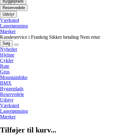
Byggeplads
Reservedele
Udstyr
Værksted
Lagertømning
Mærker
Kundeservice i Frankrig
Sikker betaling
Nem retur
Søg
Nyheder
Hjelme
Cykler
Rute
Grus
Mountainbike
BMX
Byggeplads
Reservedele
Udstyr
Værksted
Lagertømning
Mærker
Tilføjer til kurv...